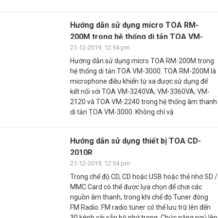
Hướng dẫn sử dụng micro TOA RM-
200M trong hệ thống di tản TOA VM-
3000
21-12-2019, 12:54 pm
Hướng dẫn sử dụng micro TOA RM-200M trong
hệ thống di tản TOA VM-3000. TOA RM-200M là
microphone điều khiển từ xa được sử dụng để
kết nối với TOA VM-3240VA; VM-3360VA; VM-
2120 và TOA VM-2240 trong hệ thống âm thanh
di tản TOA VM-3000. Không chỉ vậ
Hướng dẫn sử dụng thiết bị TOA CD-
2010R
21-12-2019, 12:54 pm
Trong chế độ CD, CD hoặc USB hoặc thẻ nhớ SD /
MMC Card có thể được lựa chọn để chơi các
nguồn âm thanh, trong khi chế độ Tuner đóng
FM Radio. FM radio tuner có thể lưu trữ lên đến
30 kênh cài sẵn bộ nhớ trong. Chức năng ngủ lên