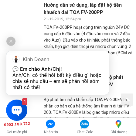
Hướng dẫn sử dụng, lắp đặt bộ tiền
khuếch đại TOA FV-200PP
21-12-2019, 12:54 pm
TOA FV-200PP hoạt động trên nguồn 24V DC
cung cấp 6 đầu vào (4 đầu vào micro và 2 đầu
vào Aux). Đầu vào cho tín hiệu phát thông báo
khẩn, hẹn giờ, điện thoại và micro chọn vùng. 2
kênh đầu ra âm thanh có thể lựa chọn (BGM và
Kinh Doanh
ngõ ưu tiên
💬 
Em chào Anh/Chị!
Anh/Chị có thể hỏi bất kỳ điều gì hoặc 
Hướng dẫn sử dụng, lắp đặt bộ phát
chia sẻ nhu cầu – em sẽ phản hồi sớm 
thông báo khẩn TOA FV-200EV
nhất có thể!
21-12-2019, 12:54 pm
Bộ phát tin nhắn khẩn cấp TOA FV-200EV là
1
phần cơ bản của hệ thống âm thanh di tản FV-
200. TOA FV-200EV là bộ giao tiếp micro điều
khiển từ xa được sử dụng để kết nối micro thông
0902.188.722
báo chọn vùng từ xa RM-200M trong hệ thống di
tản FV-200
Gọi miễn phí
Nhắn tin
Chat Zalo
Chỉ đường