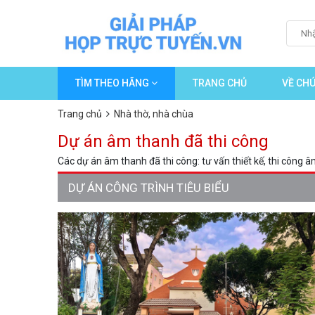
TÌM THEO HÃNG
TRANG CHỦ
VỀ CHÚ
Trang chủ
Nhà thờ, nhà chùa
Dự án âm thanh đã thi công
Các dự án âm thanh đã thi công: tư vấn thiết kế, thi công
DỰ ÁN CÔNG TRÌNH TIÊU BIỂU