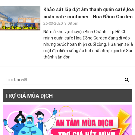
Khảo sát lắp đặt âm thanh quán café,loa
quán cafe container : Hoa Đồng Garden
26-03-2020, 3:08 pm
Nằm ở khu vực huyện Bình Chánh - Tp.Hồ Chí
minh quán cafe Hoa Đồng Garden đang đi vào
những bước hoàn thiện cuối cùng. Hứa hẹn sẽ là
một địa điểm sống ảo hot nhất được giới trẻ Sài
thành săn đón.
GIÁ MÙA DỊCH