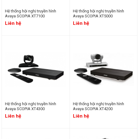
Hệ thống hội nghị truyền hình
Hệ thống hội nghị truyền hình
Avaya SCOPIA XT7100
Avaya SCOPIA XT5000
Liên hệ
Liên hệ
Giải pháp truyền hình hội nghị Trung Chính Audio mang đến
cho khách hàng không chỉ là hệ thống thiết bị đơn thuần mà là
một giải pháp tổng thể mang tính tích hợp, tùy biến đáp ứng
theo các yêu cầu riêng biệt của từng đối tượng khách hàng.
Giải pháp tổng thể từ các thiết bị
truyền hình end-point đầu cuối,
kết hợp với hệ thống trình chiếu &
hiển thị, hệ thống âm thanh hội
thảo & âm thanh bổ trợ và hệ
thống điều khiển tích hợp thành
một hệ thống nhất, tạo thuận tiện và hiệu quả nhất cho vận hành
và sử dụng.
Hệ thống hội nghị truyền hình
Hệ thống hội nghị truyền hình
Phạm vi ứng dụng
Avaya SCOPIA XT4300
Avaya SCOPIA XT4200
Liên hệ
Liên hệ
Giao ban trực tuyến cấp Chính phủ.
Hội họp/ giao ban trực tuyến giữa các Văn phòng, Cơ quan,
Tập đoàn, Công ty….
Kết nối trình diễn, khai trương sản phẩm mới