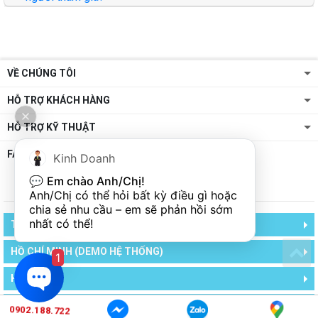
VỀ CHÚNG TÔI
HỖ TRỢ KHÁCH HÀNG
HỖ TRỢ KỸ THUẬT
FANPAGE
Kinh Doanh
💬 
Em chào Anh/Chị!
Anh/Chị có thể hỏi bất kỳ điều gì hoặc 
chia sẻ nhu cầu – em sẽ phản hồi sớm 
nhất có thể!
TCA - TRUNG CHÍNH AUDIO
HỒ CHÍ MINH (DEMO HỆ THỐNG)
1
HÀ NỘI
HÀ NỘI (DEMO HỆ THỐNG)
0902.188.722