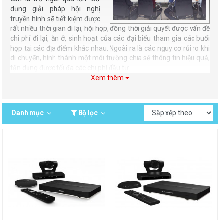
dụng giải pháp hội nghị
truyền hình sẽ tiết kiệm được
rất nhiều thời gian đi lại, hội họp, đồng thời giải quyết được vấn đề
chi phí đi lại, ăn ở, sinh hoạt của các đại biểu tham gia các buổi
họp tại các địa điểm khác nhau. Ngoài ra là các nguy cơ rủi ro khi
di chuyển, hình thành một môi trường chia sẻ thông tin hiệu quả,
tận dụng được tối đa các chi phí đầu tư.
Xem thêm
Hội nghị truyền hình trực tuyến Cisco
Hội nghị truyền hình trực tuyến
Danh mục
Bộ lọc
Với những khách hàng có hạ tầng truyền thông ngày càng được
củng cố và phát triển, việc triển khai hệ thống phục vụ hội nghị
truyền hình độ phân giải cao trở nên khả thi, mang tính thực tiễn
cao, nhanh chóng có thể đưa vào ứng dụng trong công việc hàng
ngày.