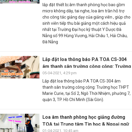
lắp đặt thiết bị âm thanh phòng học bao gồm
micro không dây, tai nghe, loa âm trần hỗ trợ
cho công tác giảng dạy của giảng viên , giúp cho
sinh viên tiếp thu bài giảng một cách hiệu quả
nhất tại Trường Đại học kỹ thuật Y Dược Đà
Nẵng số 99 Hùng Vương, Hải Châu 1, Hải Châu,
Đà Nẵng
Lắp đặt loa thông báo P.A TOA CS-304
âm thanh sân trường công cộng: Trường
học ...
05-04-2021, 4:29 pm
Lắp đặt loa thông báo P.A TOA CS-304 âm
thanh sân trường công cộng: Trường học THPT
Marie Curie, tại Số 2, Ngô Thời Nhiệm, phường 7,
quận 3, TP. Hồ Chí Minh (Sài Gòn).
Loa âm thanh phòng học giảng đường
TOA tại Trung tâm Tin học & Ngoại ngữ
TP. HCM
01-04-2021, 10:45 am