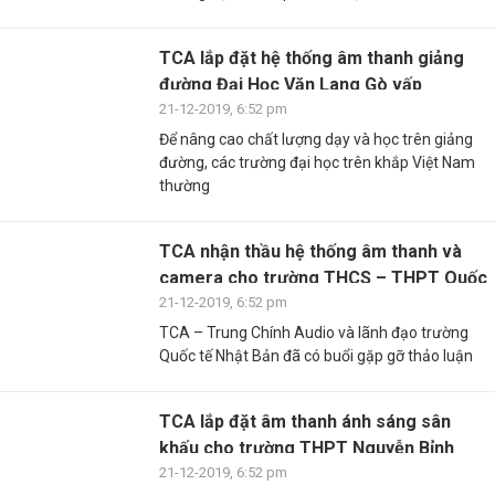
TCA lắp đặt hệ thống âm thanh giảng
đường Đại Học Văn Lang Gò vấp
21-12-2019, 6:52 pm
Để nâng cao chất lượng dạy và học trên giảng
đường, các trường đại học trên khắp Việt Nam
thường
TCA nhận thầu hệ thống âm thanh và
camera cho trường THCS – THPT Quốc
tế Nhật ...
21-12-2019, 6:52 pm
TCA – Trung Chính Audio và lãnh đạo trường
Quốc tế Nhật Bản đã có buổi gặp gỡ thảo luận
TCA lắp đặt âm thanh ánh sáng sân
khấu cho trường THPT Nguyễn Bỉnh
Khiêm
21-12-2019, 6:52 pm