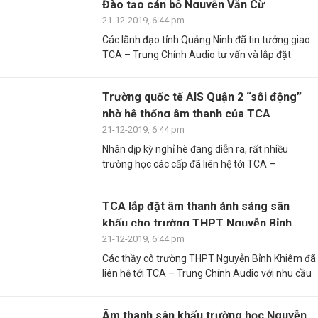
Đào tạo cán bộ Nguyễn Văn Cừ
21-12-2019, 6:44 pm
Các lãnh đạo tỉnh Quảng Ninh đã tin tưởng giao
TCA – Trung Chính Audio tư vấn và lắp đặt
Trường quốc tế AIS Quận 2 “sôi động”
nhờ hệ thống âm thanh của TCA
21-12-2019, 6:44 pm
Nhân dịp kỳ nghỉ hè đang diễn ra, rất nhiều
trường học các cấp đã liên hệ tới TCA –
TCA lắp đặt âm thanh ánh sáng sân
khấu cho trường THPT Nguyễn Bỉnh
Khiêm
21-12-2019, 6:44 pm
Các thầy cô trường THPT Nguyễn Bỉnh Khiêm đã
liên hệ tới TCA – Trung Chính Audio với nhu cầu
Âm thanh sân khấu trường học Nguyễn