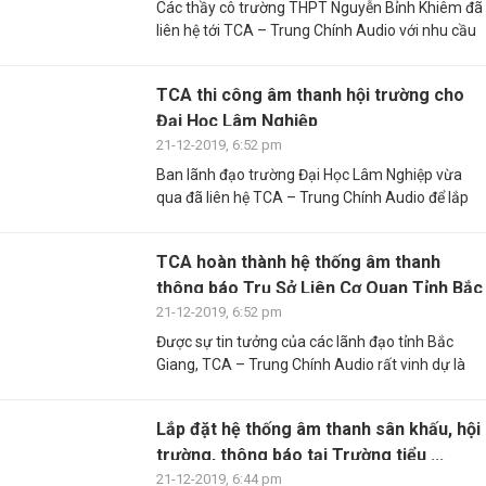
Các thầy cô trường THPT Nguyễn Bỉnh Khiêm đã
liên hệ tới TCA – Trung Chính Audio với nhu cầu
TCA thi công âm thanh hội trường cho
Đại Học Lâm Nghiệp
21-12-2019, 6:52 pm
Ban lãnh đạo trường Đại Học Lâm Nghiệp vừa
qua đã liên hệ TCA – Trung Chính Audio để lắp
TCA hoàn thành hệ thống âm thanh
thông báo Trụ Sở Liên Cơ Quan Tỉnh Bắc
Giang
21-12-2019, 6:52 pm
Được sự tin tưởng của các lãnh đạo tỉnh Bắc
Giang, TCA – Trung Chính Audio rất vinh dự là
Lắp đặt hệ thống âm thanh sân khấu, hội
trường, thông báo tại Trường tiểu ...
21-12-2019, 6:44 pm