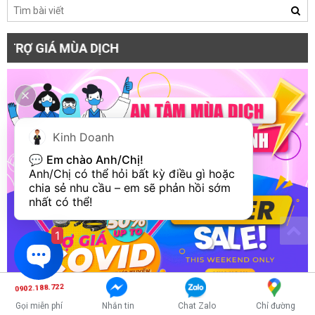
 MÙA DỊCH
Kinh Doanh
💬 
Em chào Anh/Chị!
Anh/Chị có thể hỏi bất kỳ điều gì hoặc 
chia sẻ nhu cầu – em sẽ phản hồi sớm 
nhất có thể!
1
0902.188.722
Gọi miễn phí
Nhắn tin
Chat Zalo
Chỉ đường