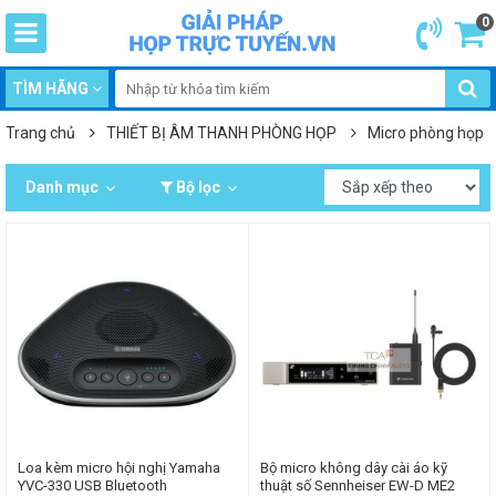
0
TÌM HÃNG
Trang chủ
THIẾT BỊ ÂM THANH PHÒNG HỌP
Micro phòng họp
Danh mục
Bộ lọc
Loa kèm micro hội nghị Yamaha
Bộ micro không dây cài áo kỹ
YVC-330 USB Bluetooth
thuật số Sennheiser EW-D ME2