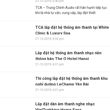
...
21-12-2019, 6:40 pm
TCA – Trung Chính Audio rất hân hạnh tiếp tục
khi là nhà tư vấn, cung cấp, lắp đặt thiết
TCA lắp đặt hệ thống âm thanh tại White
Clinic & Luxury Spa
21-12-2019, 6:32 pm
Lắp đặt hệ thống âm thanh nhạc nền
thông báo The Q Hotel Hanoi
21-12-2019, 6:31 pm
Thi công lắp đặt hệ thống âm thanh khu
nghỉ dưỡng LeChamp Yên Bái
21-12-2019, 6:31 pm
Lắp đặt dàn âm thanh nghe nhạc
VietTrekking Home Sapa