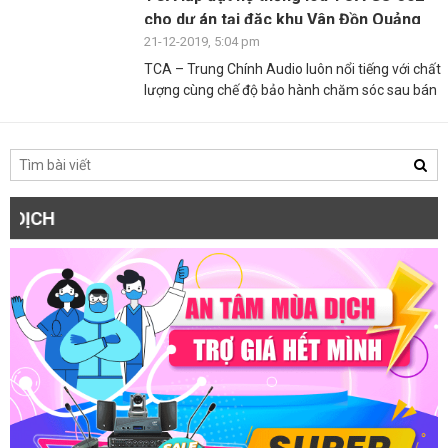
cho dự án tại đặc khu Vân Đồn Quảng
Ninh
21-12-2019, 5:04 pm
TCA – Trung Chính Audio luôn nổi tiếng với chất
lượng cùng chế độ bảo hành chăm sóc sau bán
TRỢ GI