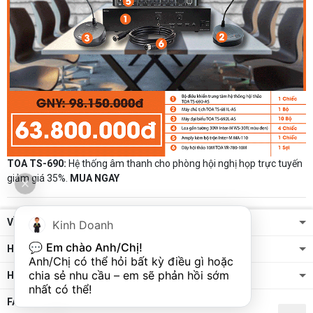
TOA TS-690:
Hệ thống âm thanh cho phòng hội nghị họp trực tuyến
giảm giá 35%.
MUA NGAY
VỀ CHÚNG TÔI
Kinh Doanh
💬 
Em chào Anh/Chị!
HỖ TRỢ KHÁCH HÀNG
Anh/Chị có thể hỏi bất kỳ điều gì hoặc 
chia sẻ nhu cầu – em sẽ phản hồi sớm 
HỖ TRỢ KỸ THUẬT
nhất có thể!
FANPAGE