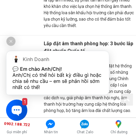
là tạp âm nhiều, sự phát tán âm lớn gây nhiều
khó khăn cho việc lựa chọn hệ thống âm thanh.
Hệ thống loa sân khấu hội trường cần phải được
lựa chọn kỹ lưỡng, sao cho có thể đảm bảo tốt
yêu cầu cần thiết.
Lắp đặt âm thanh phòng họp: 3 bước lắp
đặt chuẩn Quốc tế
05-02-2020, 4:34 pm
Kinh Doanh
Lắp đặt âm thanh phòng họp (lắp đặt hệ thống
💬 
Em chào Anh/Chị!
âm thanh phòng họp) là một trong số những
Anh/Chị có thể hỏi bất kỳ điều gì hoặc 
dịch vụ được cung cấp bởi TCA - Trung Chính
chia sẻ nhu cầu – em sẽ phản hồi sớm 
Audio. Được sự ủy quyền làm đại lý cấp I của
nhất có thể!
TOA, Bosch, ITC, JTS - chúng tôi còn cung cấp
các dịch vụ, giải pháp âm thanh hội nghị, âm
1
thanh hội trường hay cung cấp hệ thống loa
phòng họp, bộ tăng âm loa đài chất lượng cao.
0902.188.722
Giải pháp âm thanh nhà thờ
Gọi miễn phí
Nhắn tin
Chat Zalo
Chỉ đường