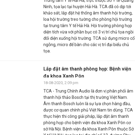
Trung tâm Y tế Hải Hà, trực thuộc Sở Y tế Quảng
Ninh, tọa lạc tại huyện Hải Hà. TCA đã có dịp tới
khảo sát, lắp đặt hệ thống âm thanh hội trường,
loa hội trường treo tường cho phòng hội trường
tại trung tâm Y tế Hải Hà. Hội trường phòng họp
diện tích vừa với phần bục có 3 vị trí chủ tọa ngồi
đối diện xuống hội trường. TCA sử dụng micro cổ
ngỗng, micro để bàn cho các vị trí đại biểu chủ
tọa.
Lắp đặt âm thanh phòng họp: Bệnh viện
đa khoa Xanh Pôn
18-08-2020, 2:09 pm
TCA - Trung Chính Audio là đơn vị phân phối âm
thanh hội thảo Bosch tại thị trường Việt Nam.
Âm thanh Bosch luôn là sự lựa chọn hàng đầu,
được cơ quan chính phủ Việt Nam tin dùng. TCA
thực hiện thi công giải pháp, lắp đặt âm thanh
phòng họp cho bệnh viện đa khoa Xanh Pôn cơ
sở Hà Nội. Bệnh viện đa khoa Xanh Pôn thuộc Sở