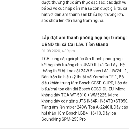
được thưởng thức ẩm thực đặc sắc, các dịch vụ
bể bởi vô cục hấp dẫn mà sẽ còn được giải trí, ca
hát với dàn âm thanh sân khấu hội trường lớn,
sức chứa lên đến hàng trăm người.
Lắp đặt âm thanh phòng họp hội trường:
UBND thị xã Cai Lậy, Tiền Giang
01-08-2020, 4:39 pm
TCA cung cấp giải pháp âm thanh phòng họp
kết hợp hội trường cho UBND thị xã Cai Lậy . Hệ
thống thiết bị. Loa cột 24W Bosch LA1-UW24-L1,
Bàn trộn tín hiệu kỹ thuật số Yamaha TF-1, Bộ
điều khiển trung tâm Bosch CCSD-CURD, Hộp đại
biểu/chủ tọa cần dài Bosch CCSD-DL-EU, Micro
không dây TOA WT-5810 + WM5225, Micro
không dây cổ ngỗng JTS IN64R+IN64TB+ST850,
Tăng âm liền mixer 240W Toa A-2240 II, Dây cáp
hội thảo 10m Bosch LBB4116/10, Dây loa
Soundking SPM-255 Pro