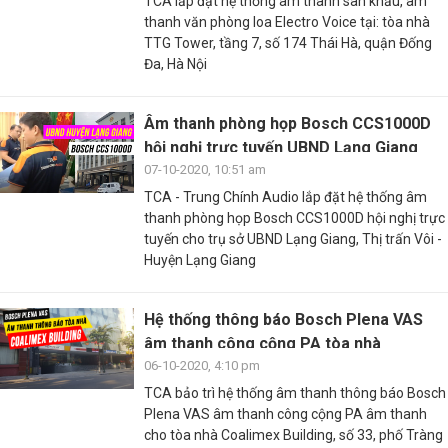
TCA lắp đặt hệ thống âm thanh sân khấu, âm
thanh văn phòng loa Electro Voice tại: tòa nhà
TTG Tower, tầng 7, số 174 Thái Hà, quận Đống
Đa, Hà Nội
Âm thanh phòng họp Bosch CCS1000D
hội nghị trực tuyến UBND Lạng Giang
07-10-2020, 10:51 am
TCA - Trung Chính Audio lắp đặt hệ thống âm
thanh phòng họp Bosch CCS1000D hội nghị trực
tuyến cho trụ sở UBND Lạng Giang, Thị trấn Vôi -
Huyện Lạng Giang
Hệ thống thông báo Bosch Plena VAS
âm thanh công cộng PA tòa nhà
Coalimex Building
06-10-2020, 4:10 pm
TCA bảo trì hệ thống âm thanh thông báo Bosch
Plena VAS âm thanh công cộng PA âm thanh
cho tòa nhà Coalimex Building, số 33, phố Tràng