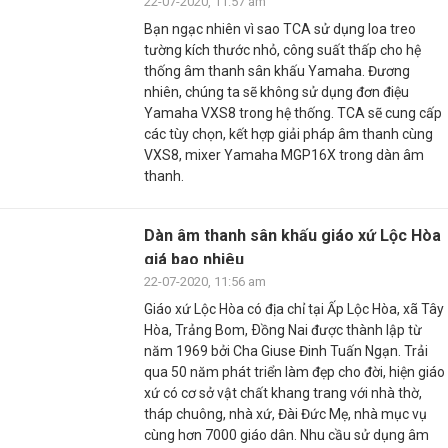
22-07-2020, 11:57 am
Bạn ngạc nhiên vì sao TCA sử dụng loa treo
tường kích thước nhỏ, công suất thấp cho hệ
thống âm thanh sân khấu Yamaha. Đương
nhiên, chúng ta sẽ không sử dụng đơn điệu
Yamaha VXS8 trong hệ thống. TCA sẽ cung cấp
các tùy chọn, kết hợp giải pháp âm thanh cùng
VXS8, mixer Yamaha MGP16X trong dàn âm
thanh.
Dàn âm thanh sân khấu giáo xứ Lộc Hòa
giá bao nhiêu
22-07-2020, 11:56 am
Giáo xứ Lộc Hòa có địa chỉ tại Ấp Lộc Hòa, xã Tây
Hòa, Trảng Bom, Ðồng Nai được thành lập từ
năm 1969 bởi Cha Giuse Đinh Tuấn Ngạn. Trải
qua 50 năm phát triển làm đẹp cho đời, hiện giáo
xứ có cơ sở vật chất khang trang với nhà thờ,
tháp chuông, nhà xứ, Đài Đức Mẹ, nhà mục vụ
cùng hơn 7000 giáo dân. Nhu cầu sử dụng âm