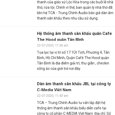
thanh của giáo xứ Lộc Hòa trong các buổi lễ nhà
thờ, rửa tội. Chính vì thế, ban quản lý nhà thờ đã
liên hệ TCA - Trung Chính Audio báo giá dàn âm
thanh sân khấu theo nhu cầu sử dụng.
Hệ thống âm thanh sân khấu quán Cafe
The Hood quận Tân Bình
22-07-2020, 11:56 am
Tọa lạc tại vị trí số 17 1Út Tịch, Phường 4, Tân
Bình, Hồ Chí Minh, Quận Café The Hood quận
Tân Bình là địa điểm giải trí, thư giãn , checkin
sống ảo của giới trẻ nơi đây.
Dàn âm thanh sân khấu JBL tại công ty
C-Media Việt Nam
22-07-2020, 11:43 am
TCA – Trung Chính Audio tư vấn lắp đặt hệ
thống âm thanh sân khấu biểu diễn cafe tại
công ty cổ phần C-MEDIA Việt Nam. Địa chỉ: Số