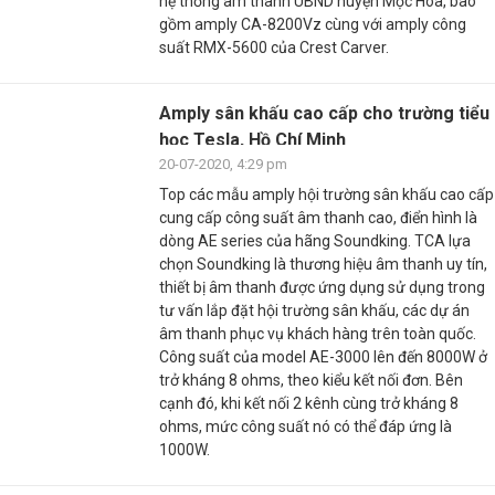
hệ thống âm thanh UBND huyện Mộc Hóa, bao
gồm amply CA-8200Vz cùng với amply công
suất RMX-5600 của Crest Carver.
Amply sân khấu cao cấp cho trường tiểu
học Tesla, Hồ Chí Minh
20-07-2020, 4:29 pm
Top các mẫu amply hội trường sân khấu cao cấp
cung cấp công suất âm thanh cao, điển hình là
dòng AE series của hãng Soundking. TCA lựa
chọn Soundking là thương hiệu âm thanh uy tín,
thiết bị âm thanh được ứng dụng sử dụng trong
tư vấn lắp đặt hội trường sân khấu, các dự án
âm thanh phục vụ khách hàng trên toàn quốc.
Công suất của model AE-3000 lên đến 8000W ở
trở kháng 8 ohms, theo kiểu kết nối đơn. Bên
cạnh đó, khi kết nối 2 kênh cùng trở kháng 8
ohms, mức công suất nó có thể đáp ứng là
1000W.