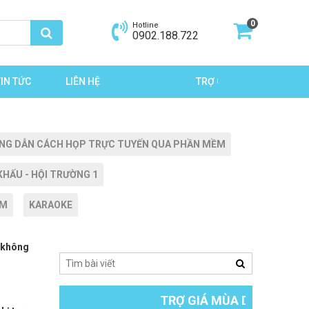
0
Hotline
0902.188.722
TIN TỨC
LIÊN HỆ
TRỢ GIÁ MÙA DỊCH
ƯỚNG DẪN CÁCH HỌP TRỰC TUYẾN QUA PHẦN MỀM
HẤU - HỘI TRƯỜNG 1
ẨM
KARAOKE
 không
TRỢ GIÁ MÙA DỊCH