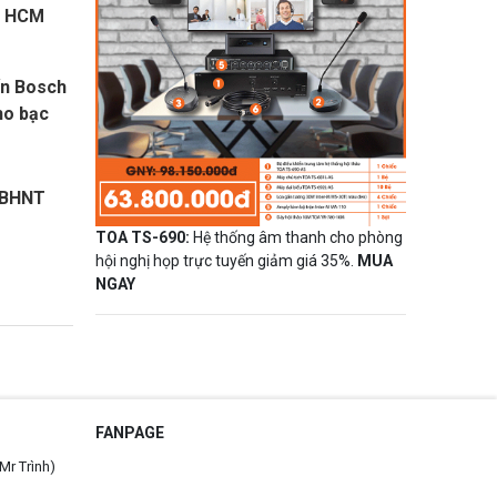
. HCM
ến Bosch
ho bạc
 BHNT
TOA TS-690:
Hệ thống âm thanh cho phòng
hội nghị họp trực tuyến giảm giá 35%.
MUA
NGAY
FANPAGE
Mr Trình)