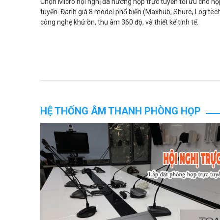
Chọn Micro hội nghị đa hướng họp trực tuyến tối ưu cho họ
tuyến. Đánh giá 8 model phổ biến (Maxhub, Shure, Logitech
công nghệ khử ồn, thu âm 360 độ, và thiết kế tinh tế.
HỆ THỐNG ÂM THANH PHÒNG HỌP