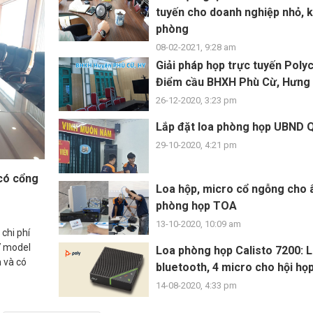
tuyến cho doanh nghiệp nhỏ, k
phòng
08-02-2021, 9:28 am
Giải pháp họp trực tuyến Poly
Điểm cầu BHXH Phù Cừ, Hưng
26-12-2020, 3:23 pm
Lắp đặt loa phòng họp UBND 
29-10-2020, 4:21 pm
 có cổng
Loa hộp, micro cổ ngỗng cho 
phòng họp TOA
13-10-2020, 10:09 am
 chi phí
7 model
Loa phòng họp Calisto 7200: 
h và có
bluetooth, 4 micro cho hội họ
14-08-2020, 4:33 pm