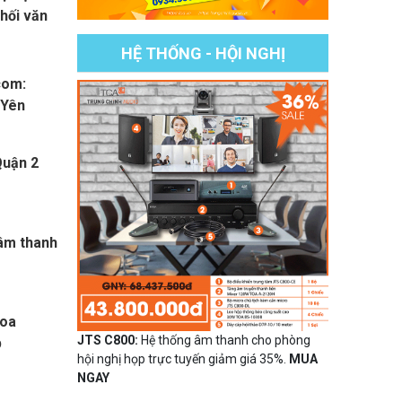
hối văn
HỆ THỐNG - HỘI NGHỊ
com:
 Yên
Quận 2
âm thanh
Loa
JTS C800:
Hệ thống âm thanh cho phòng
p
hội nghị họp trực tuyến giảm giá 35%.
MUA
NGAY