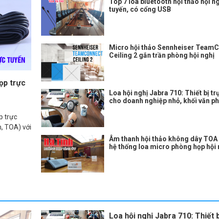
Top 7 loa bluetooth hội thảo hội ng
tuyến, có cổng USB
Micro hội thảo Sennheiser Team
Ceiling 2 gắn trần phòng hội nghị
ọp trực
Loa hội nghị Jabra 710: Thiết bị tr
cho doanh nghiệp nhỏ, khối văn p
p trực
, TOA) với
Âm thanh hội thảo không dây TOA
hệ thống loa micro phòng họp hội ng
Loa hội nghị Jabra 710: Thiết b