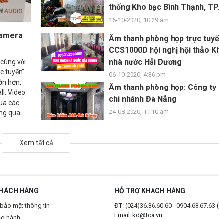
thống Kho bạc Bình Thạnh, TP
16-10-2020, 10:29 am
camera
Âm thanh phòng họp trực tuy
CCS1000D hội nghị hội thảo K
nhà nước Hải Dương
 cùng với
ực tuyến"
06-10-2020, 4:36 pm
lớn hơn,
Âm thanh phòng họp: Công ty
ll. Video
chi nhánh Đà Nẵng
qua các
24-08-2020, 11:10 am
ông qua
Xem tất cả
KHÁCH HÀNG
HỖ TRỢ KHÁCH HÀNG
bảo mật thông tin
ĐT:
(024)36.36.60.60
-
0904.68.67.63
(
Email: kd@tca.vn
ảo hành