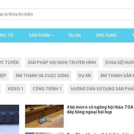
NG TÔI
SẢN PHẨM
DỰ ÁN
ỨNG DỤNG
ỰC TUYẾN
GIẢI PHÁP HỘI NGHỊ TRUYỀN HÌNH
[CHIA SẺ] H
IỆP
ÂM THANH VÀ CUỘC SỐNG
DỰ ÁN
ÂM THANH SÂN K
VIDEO 1
CÔNG TRÌNH 1
HƯỚNG DẪN SỬ DỤNG SẢN PH
4 bộ micro cổ ngỗng hội thảo TOA
dây hồng ngoại hội họp