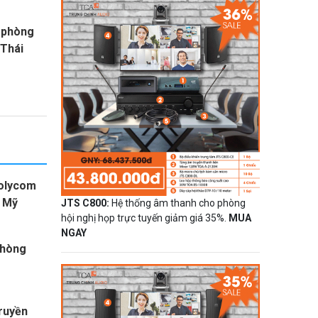
p phòng
 Thái
Polycom
n Mỹ
JTS C800:
Hệ thống âm thanh cho phòng
hội nghị họp trực tuyến giảm giá 35%.
MUA
NGAY
phòng
ruyền