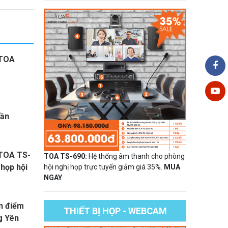
 TOA
rần
 TOA TS-
TOA TS-690:
Hệ thống âm thanh cho phòng
họp hội
hội nghị họp trực tuyến giảm giá 35%.
MUA
NGAY
ến điểm
THIẾT BỊ HỌP - WEBCAM
g Yên