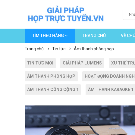
TÌM THEO HÃNG
TRANG CHỦ
VỀ CHÚ
Trang chủ
Tin tức
Âm thanh phòng họp
TIN TỨC MỚI
GIẢI PHÁP LUMENS
XU THẾ TR
ÂM THANH PHÒNG HỌP
HOẠT ĐỘNG DOANH NGH
ÂM THANH CÔNG CỘNG 1
ÂM THANH KARAOKE 1