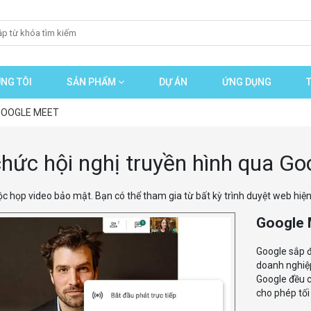
NG TÔI
SẢN PHẨM
DỰ ÁN
ỨNG DỤNG
 GOOGLE MEET
hức hội nghị truyền hình qua G
 họp video bảo mật. Bạn có thể tham gia từ bất kỳ trình duyệt web hiện
Google M
Google sắp đ
doanh nghiệp
Google đều c
cho phép tối