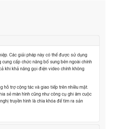
n trong Google Workspace
hiệp. Các giải pháp này có thể được sử dụng
le Meet thông qua Google Workspace, bao gồm các cả tính
ũng cung cấp chức năng bổ sung bên ngoài chính
y cả khi khả năng gọi điện video chính không
 hỗ trợ cộng tác và giao tiếp trên nhiều mặt.
chia sẻ màn hình cũng như công cụ ghi âm cuộc
ghị truyền hình là chìa khóa để tìm ra sản