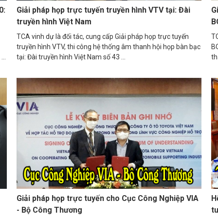
0:
Giải pháp họp trực tuyến truyền hình VTV tại: Đài
G
truyền hình Việt Nam
B
TCA vinh dự là đối tác, cung cấp Giải pháp họp trực tuyến
TC
truyền hình VTV, thi công hệ thống âm thanh hội họp bàn bạc
BO
..
tại: Đài truyền hình Việt Nam số 43 ...
th
ng các tính năng miễn phí của 
gười tham gia. Google Meet cũng cung cấp các biện pháp chống hành vi s
riêng tư của bạn.
Giải pháp họp trực tuyến cho Cục Công Nghiệp VIA
H
- Bộ Công Thương
t