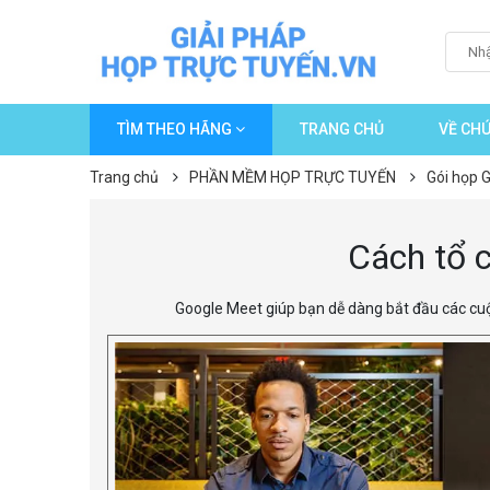
TÌM THEO HÃNG
TRANG CHỦ
VỀ CHÚ
Trang chủ
PHẦN MỀM HỌP TRỰC TUYẾN
Gói họp
Cách tổ c
Google Meet giúp bạn dễ dàng bắt đầu các cuộc