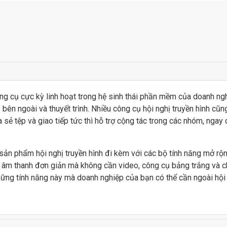
c, y tế và tổ chức phi lợi nhuậ
ông cụ cực kỳ linh hoạt trong hệ sinh thái phần mềm của doanh ng
 đang tìm kiếm công cụ tổ chức hội nghị truyền hình có thể sử dụng Goog
p bên ngoài và thuyết trình. Nhiều công cụ hội nghị truyền hình c
năng và công cụ bảo mật bổ sung.
ia sẻ tệp và giao tiếp tức thì hỗ trợ cộng tác trong các nhóm, nga
sản phẩm hội nghị truyền hình đi kèm với các bộ tính năng mở rộng
i âm thanh đơn giản mà không cần video, công cụ bảng trắng và 
ững tính năng này mà doanh nghiệp của bạn có thể cần ngoài hội n