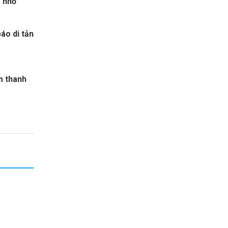
 nhỏ
áo di tản
m thanh