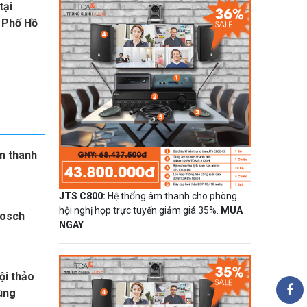
tại
 Phố Hồ
m thanh
JTS C800:
Hệ thống âm thanh cho phòng
hội nghị họp trực tuyến giảm giá 35%.
MUA
bosch
NGAY
ội thảo
ùng