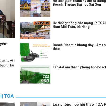
Hệ thống âm thanh ký túc xá thôn
Bosch: Trường Đại học Sài Gòn
Hệ thống thông báo mạng IP TOA 
Hầm Mũi Trâu, Đà Nẵng
yến:
Bosch Dicentis không dây - Âm th
thảo
trực tuyến
ảo trì hệ
Lắp đặt âm thanh phòng họp bosc
HỊ TOA
Loa phòng họp hội thảo TOA 