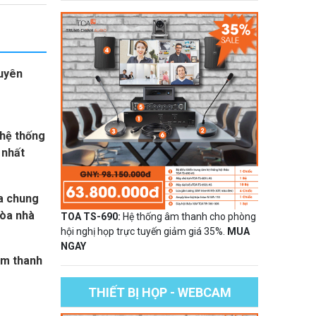
uyên
 hệ thống
 nhất
oa chung
tòa nhà
TOA TS-690:
Hệ thống âm thanh cho phòng
hội nghị họp trực tuyến giảm giá 35%.
MUA
NGAY
âm thanh
THIẾT BỊ HỌP - WEBCAM