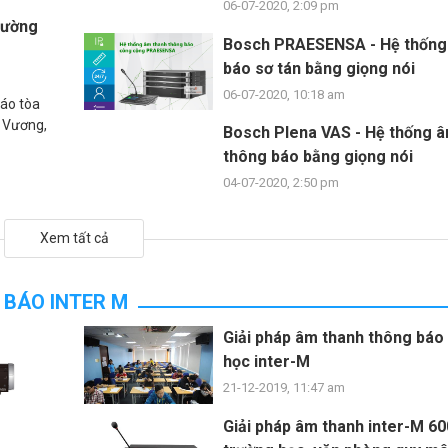
06-07-2020, 2:09 pm
rường
Bosch PRAESENSA - Hệ thống
báo sơ tán bằng giọng nói
06-07-2020, 10:18 am
báo tòa
. Vương,
Bosch Plena VAS - Hệ thống 
thông báo bằng giọng nói
04-07-2020, 2:50 pm
Xem tất cả
 BÁO INTER M
Giải pháp âm thanh thông báo
học inter-M
21-12-2019, 11:47 am
Giải pháp âm thanh inter-M 6