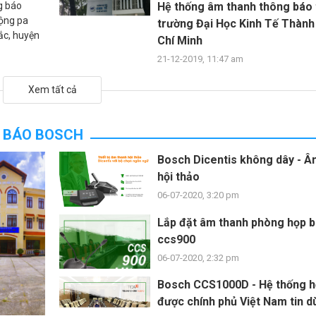
g báo
Hệ thống âm thanh thông báo 
cộng pa
trường Đại Học Kinh Tế Thành
ắc, huyện
Chí Minh
21-12-2019, 11:47 am
Xem tất cả
 BÁO BOSCH
Bosch Dicentis không dây - Â
hội thảo
06-07-2020, 3:20 pm
Lắp đặt âm thanh phòng họp 
ccs900
06-07-2020, 2:32 pm
Bosch CCS1000D - Hệ thống h
được chính phủ Việt Nam tin d