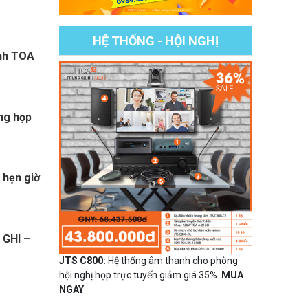
HỆ THỐNG - HỘI NGHỊ
nh TOA
ng họp
 hẹn giờ
 GHI –
JTS C800:
Hệ thống âm thanh cho phòng
hội nghị họp trực tuyến giảm giá 35%.
MUA
NGAY