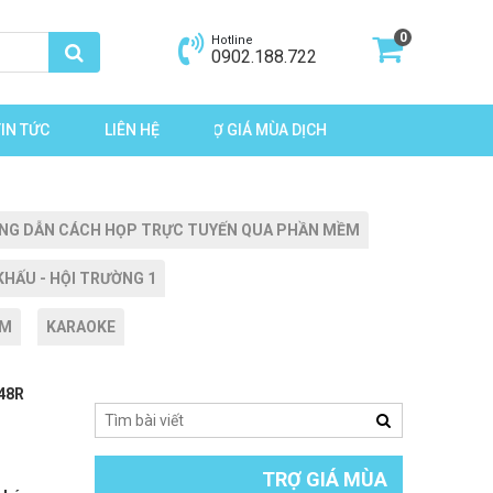
0
Hotline
0902.188.722
TIN TỨC
LIÊN HỆ
TRỢ GIÁ MÙA DỊCH
ƯỚNG DẪN CÁCH HỌP TRỰC TUYẾN QUA PHẦN MỀM
HẤU - HỘI TRƯỜNG 1
ẨM
KARAOKE
648R
TRỢ GIÁ MÙA DỊCH