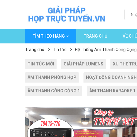
TÌM THEO HÃNG
TRANG CHỦ
VỀ CHÚ
Trang chủ
Tin tức
Hệ Thống Âm Thanh Công Cộng
TIN TỨC MỚI
GIẢI PHÁP LUMENS
XU THẾ TR
ÂM THANH PHÒNG HỌP
HOẠT ĐỘNG DOANH NGH
ÂM THANH CÔNG CỘNG 1
ÂM THANH KARAOKE 1