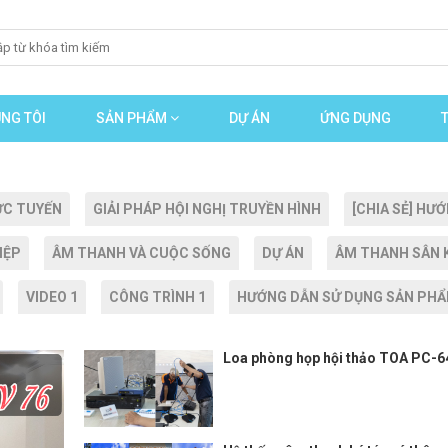
NG TÔI
SẢN PHẨM
DỰ ÁN
ỨNG DỤNG
ỰC TUYẾN
GIẢI PHÁP HỘI NGHỊ TRUYỀN HÌNH
[CHIA SẺ] H
IỆP
ÂM THANH VÀ CUỘC SỐNG
DỰ ÁN
ÂM THANH SÂN K
VIDEO 1
CÔNG TRÌNH 1
HƯỚNG DẪN SỬ DỤNG SẢN PH
Loa phòng họp hội thảo TOA PC-