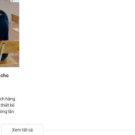
 cho
ách hàng
thiết kế
hông lẫn
Xem tất cả