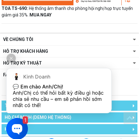
TOA TS-690:
Hệ thống âm thanh cho phòng hội nghị họp trực tuyến
giảm giá 35%.
MUA NGAY
VỀ CHÚNG TÔI
HỖ TRỢ KHÁCH HÀNG
HỖ TRỢ KỸ THUẬT
FANPAGE
Kinh Doanh
💬 
Em chào Anh/Chị!
Anh/Chị có thể hỏi bất kỳ điều gì hoặc 
chia sẻ nhu cầu – em sẽ phản hồi sớm 
nhất có thể!
TCA - TRUNG CHÍNH AUDIO
HỒ CHÍ MINH (DEMO HỆ THỐNG)
1
HÀ NỘI