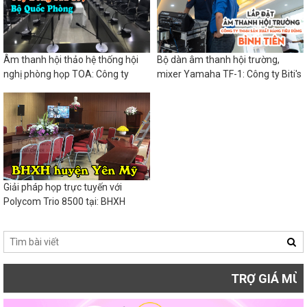
Âm thanh hội thảo hệ thống hội
Bộ dàn âm thanh hội trường,
nghị phòng họp TOA: Công ty
mixer Yamaha TF-1: Công ty Biti's
đóng tàu 189 BQP
Giải pháp họp trực tuyến với
Polycom Trio 8500 tại: BHXH
huyện Yên Mỹ
TRỢ GIÁ MÙA DỊCH