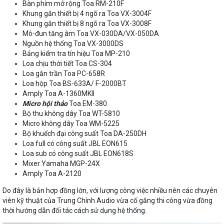
Bàn phím mở rộng Toa RM-210F
Khung gắn thiết bị 4 ngõ ra Toa VX-3004F
Khung gắn thiết bị 8 ngõ ra Toa VX-3008F
Mô-đun tăng âm Toa VX-030DA/VX-050DA
Nguồn hệ thống Toa VX-3000DS
Bảng kiểm tra tín hiệu Toa MP-210
Loa chịu thời tiết Toa CS-304
Loa gắn trần Toa PC-658R
Loa hộp Toa BS-633A/ F-2000BT
Amply Toa A-1360MKII
Micro hội thảo
Toa EM-380
Bộ thu không dây Toa WT-5810
Micro không dây Toa WM-5225
Bộ khuếch đại công suất Toa DA-250DH
Loa full có công suất JBL EON615
Loa sub có công suất JBL EON618S
Mixer Yamaha MGP-24X
Amply Toa A-2120
Do đây là bản hợp đồng lớn, với lượng công việc nhiều nên các chuyên
viên kỹ thuật của Trung Chính Audio vừa cố gắng thi công vừa đồng
thời hướng dẫn đối tác cách sử dụng hệ thống.