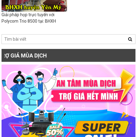
Giải pháp họp trực tuyến với
Polycom Trio 8500 tại: BHXH
huyện Yên Mỹ
T