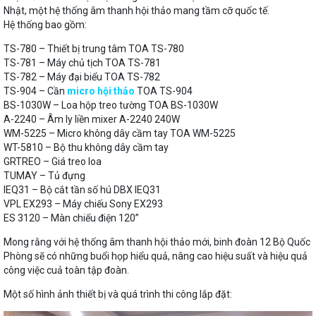
Nhật, một hệ thống âm thanh hội thảo mang tầm cỡ quốc tế.
Hệ thống bao gồm:
TS-780 – Thiết bị trung tâm TOA TS-780
TS-781 – Máy chủ tịch TOA TS-781
TS-782 – Máy đại biểu TOA TS-782
TS-904 – Cần
micro hội thảo
TOA TS-904
BS-1030W – Loa hộp treo tường TOA BS-1030W
A-2240 – Âm ly liền mixer A-2240 240W
WM-5225 – Micro không dây cầm tay TOA WM-5225
WT-5810 – Bộ thu không dây cầm tay
GRTREO – Giá treo loa
TUMAY – Tủ đựng
IEQ31 – Bộ cắt tần số hú DBX IEQ31
VPL EX293 – Máy chiếu Sony EX293
ES 3120 – Màn chiếu điện 120”
Mong rằng với hệ thống âm thanh hội thảo mới, binh đoàn 12 Bộ Quốc
Phòng sẽ có những buổi họp hiểu quả, nâng cao hiệu suất và hiệu quả
công việc cuả toàn tập đoàn.
Một số hình ảnh thiết bị và quá trình thi công lắp đặt: