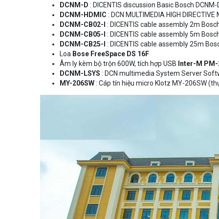
DCNM-D
: DICENTIS discussion Basic Bosch DCNM-D 
DCNM-HDMIC
: DCN MULTIMEDIA HIGH DIRECTIVE
DCNM-CB02-I
: DICENTIS cable assembly 2m Bosch
DCNM-CB05-I
: DICENTIS cable assembly 5m Bosch
DCNM-CB25-I
: DICENTIS cable assembly 25m Bosc
Loa
Bose FreeSpace DS 16F
Âm ly kèm bộ trộn 600W, tích hợp USB
Inter-M PM-
DCNM-LSYS
: DCN multimedia System Server Sof
MY-206SW
: Cáp tín hiệu micro Klotz MY-206SW (t