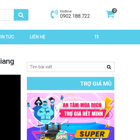
0
Hotline
0902.188.722
TIN TỨC
LIÊN HỆ
TRỢ GIÁ MÙA DỊCH
iang
TRỢ GIÁ MÙA DỊCH