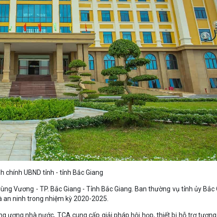
h chính UBND tỉnh - tỉnh Bắc Giang
Hùng Vương - TP. Bắc Giang - Tỉnh Bắc Giang. Ban thường vụ tỉnh ủy Bắc 
 và an ninh trong nhiệm kỳ 2020-2025.
ng ương nhà nước, TCA cung cấp giải pháp hội họp, thiết bị hỗ trợ tươn