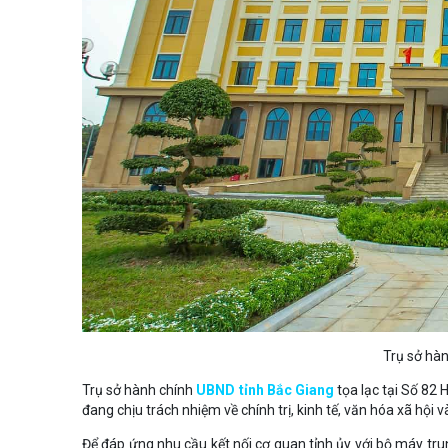
Trụ sở hàn
Trụ sở hành chính
UBND tỉnh Bắc Giang
tọa lạc tại Số 82 
đang chịu trách nhiệm về chính trị, kinh tế, văn hóa xã hội
Để đáp ứng nhu cầu kết nối cơ quan tỉnh ủy với bộ máy tru