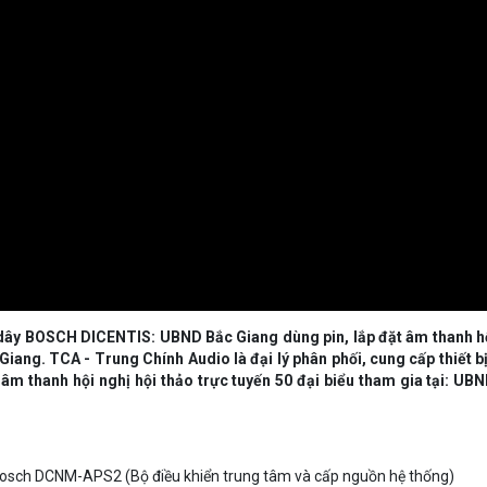
 dây BOSCH DICENTIS: UBND Bắc Giang dùng pin, lắp đặt âm thanh hộ
 Giang. TCA - Trung Chính Audio là đại lý phân phối, cung cấp thiết 
m thanh hội nghị hội thảo trực tuyến 50 đại biểu tham gia tại: UBN
Bosch DCNM-APS2 (Bộ điều khiển trung tâm và cấp nguồn hệ thống)