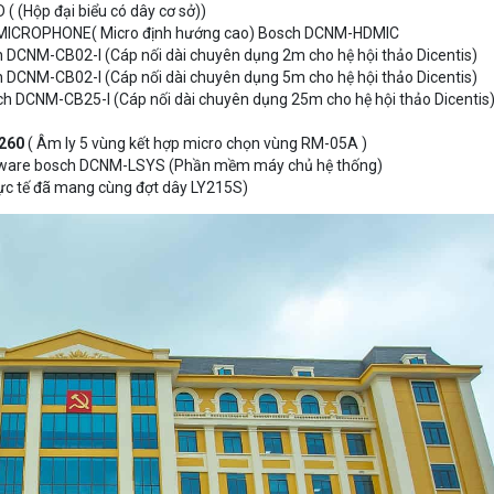
( (Hộp đại biểu có dây cơ sở))
 MICROPHONE( Micro định hướng cao) Bosch DCNM-HDMIC
 DCNM-CB02-I (Cáp nối dài chuyên dụng 2m cho hệ hội thảo Dicentis)
 DCNM-CB02-I (Cáp nối dài chuyên dụng 5m cho hệ hội thảo Dicentis)
h DCNM-CB25-I (Cáp nối dài chuyên dụng 25m cho hệ hội thảo Dicentis
260
( Âm ly 5 vùng kết hợp micro chọn vùng RM-05A )
tware bosch DCNM-LSYS (Phần mềm máy chủ hệ thống)
hực tế đã mang cùng đợt dây LY215S)