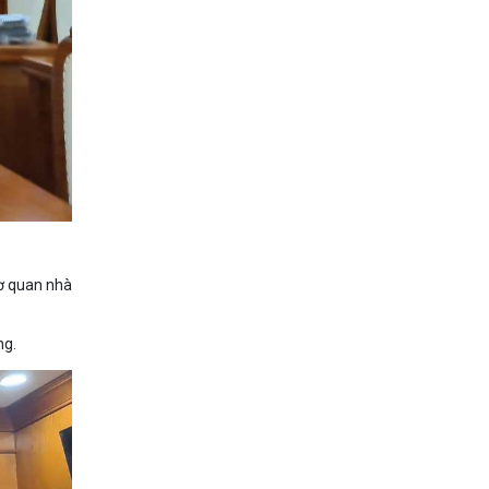
ơ quan nhà
ng.