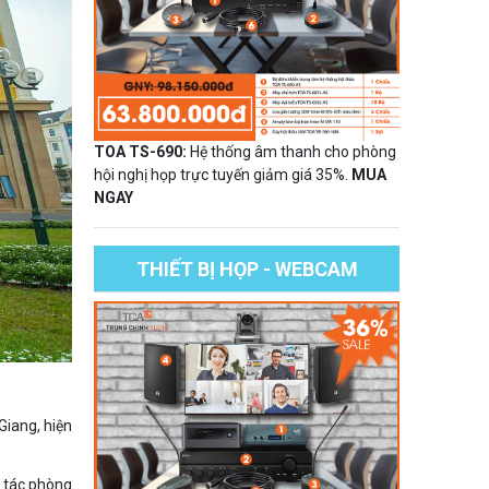
TOA TS-690:
Hệ thống âm thanh cho phòng
hội nghị họp trực tuyến giảm giá 35%.
MUA
NGAY
THIẾT BỊ HỌP - WEBCAM
Giang, hiện
g tác phòng