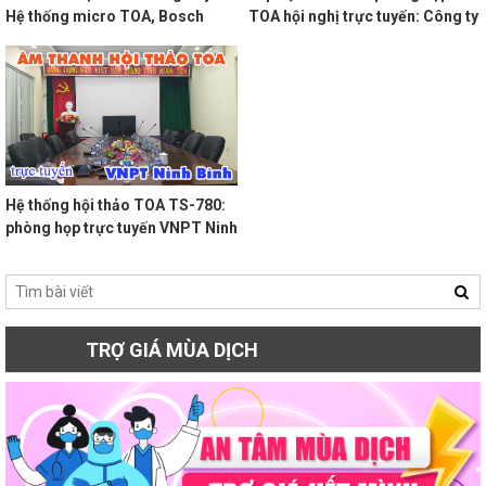
Hệ thống micro TOA, Bosch
TOA hội nghị trực tuyến: Công ty
MTV 76
Hệ thống hội thảo TOA TS-780:
phòng họp trực tuyến VNPT Ninh
Bình
GIÁ MÙA DỊCH