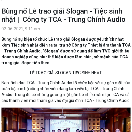
Bùng nổ Lễ trao giải Slogan - Tiệc sinh
nhật || Công ty TCA - Trung Chính Audio
02-06-2021, 9:11 am
Bùng nổ sự kiện tổ chức Lễ trao giải Slogan được yêu thích nhất
kèm Tiệc sinh nhật diễn ra tại trụ sở Công ty Thiết bị âm thanh TCA
- Trung Chính Audio. "Slogan" được sử dụng để làm TVC giới thiệu
doanh nghiệp cũng như thể hiện được tầm nhìn, sứ mệnh của TCA
trong giai đoạn tiếp theo.
LỄ TRAO GIẢI SLOGAN TIỆC SINH NHẬT
Ban lãnh đạo TCA - Trung Chính Audio tổ chức tiệc với sự góp mặt của
toàn bộ cán bộ công nhân viên đang làm việc tại TCA - Trung Chính
Audio. Trong đó có những gương mặt gắn bó nhiều năm tại TCA và cả
các thành viên mới tham gia vào đại gia đình TCA - Trung Chính Audio.