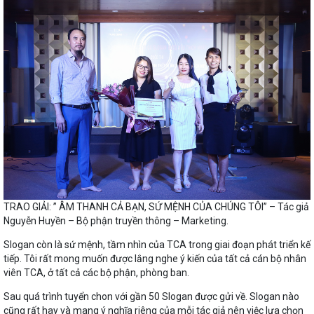
TRAO GIẢI: ” ÂM THANH CẢ BẠN, SỨ MỆNH CỦA CHÚNG TÔI” – Tác giả
Nguyễn Huyền – Bộ phận truyền thông – Marketing.
Slogan còn là sứ mệnh, tầm nhìn của TCA trong giai đoạn phát triển kế
tiếp. Tôi rất mong muốn được lắng nghe ý kiến của tất cả cán bộ nhân
viên TCA, ở tất cả các bộ phận, phòng ban.
Sau quá trình tuyển chon với gần 50 Slogan được gửi về. Slogan nào
cũng rất hay và mang ý nghĩa riêng của mỗi tác giả nên việc lựa chọn