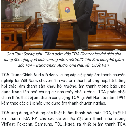
Ông Toru Sakaguchi - Tổng giám đốc TOA Electronics đại diện cho
hãng đến tặng quà chúc mừng năm mới 2021 Tân Sửu cho phó giám
đốc TCA - Trung Chính Audio, ông Nguyễn Quốc Văn.
TCA Trung Chính Audio là đơn vị cung cấp giải pháp âm thanh chuyên
nghiệp tại Việt Nam, chuyên lĩnh vực âm thanh phòng họp, hệ thống
hội thảo, âm thanh sân khấu hội trường, âm thanh thông báo ứng
dụng trong tòa nhà chung cư nhà máy nhà xưởng....TCA phân phối
chính thức thiết bị âm thanh công cộng TOA tại Việt Nam từ năm 1994
kèm theo các giải pháp ứng dụng âm thanh chuyên nghiệp.
TCA ứng dụng, sử dụng các thiết bị âm thanh hội thảo TOA, thiết bị
âm thanh TOA P.A cho các dự án lắp đặt âm thanh nhà xưởng
VinFast, Foxconn, Samsung, TCL....Ngoài ra, thiết bị âm thanh TOA