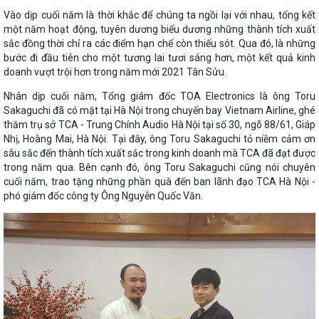
Vào dịp cuối năm là thời khắc để chúng ta ngồi lại với nhau, tổng kết
một năm hoạt động, tuyên dương biểu dương những thành tích xuất
sắc đồng thời chỉ ra các điểm hạn chế còn thiếu sót. Qua đó, là những
bước đi đầu tiên cho một tương lai tươi sáng hơn, một kết quả kinh
doanh vượt trội hơn trong năm mới 2021 Tân Sửu.
Nhân dịp cuối năm, Tổng giám đốc TOA Electronics là ông Toru
Sakaguchi đã có mặt tại Hà Nội trong chuyến bay Vietnam Airline, ghé
thăm trụ sở TCA - Trung Chính Audio Hà Nội tại số 30, ngõ 88/61, Giáp
Nhị, Hoàng Mai, Hà Nội. Tại đây, ông Toru Sakaguchi tỏ niềm cảm ơn
sâu sắc đến thành tích xuất sắc trong kinh doanh mà TCA đã đạt được
trong năm qua. Bên cạnh đó, ông Toru Sakaguchi cũng nói chuyên
cuối năm, trao tặng những phần quà đến ban lãnh đạo TCA Hà Nội -
phó giám đốc công ty Ông Nguyễn Quốc Văn.