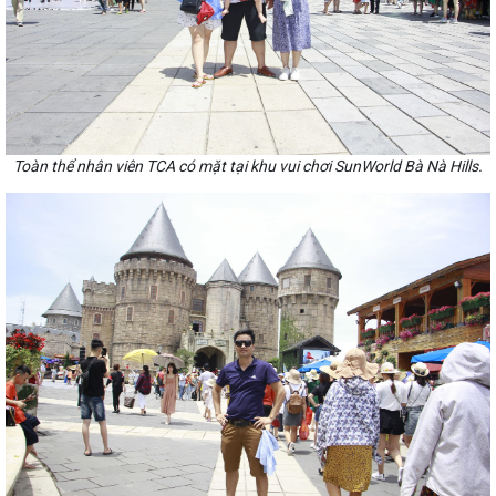
Toàn thể nhân viên TCA có mặt tại khu vui chơi SunWorld Bà Nà Hills.