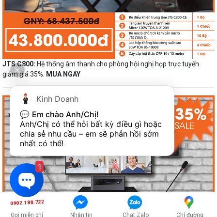
JTS C800:
Hệ thống âm thanh cho phòng hội nghị họp trực tuyến
giảm giá 35%.
MUA NGAY
Kinh Doanh
💬 
Em chào Anh/Chị!
Anh/Chị có thể hỏi bất kỳ điều gì hoặc 
chia sẻ nhu cầu – em sẽ phản hồi sớm 
nhất có thể!
1
0902.188.722
Gọi miễn phí
Nhắn tin
Chat Zalo
Chỉ đường