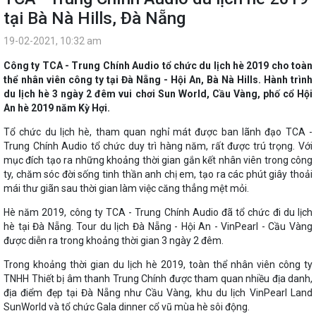
tại Bà Nà Hills, Đà Nẵng
19-02-2021, 10:32 am
Công ty TCA - Trung Chính Audio tổ chức du lịch hè 2019 cho toàn
thể nhân viên công ty tại Đà Nẵng - Hội An, Bà Nà Hills. Hành trình
du lịch hè 3 ngày 2 đêm vui chơi Sun World, Cầu Vàng, phố cổ Hội
An hè 2019 năm Kỳ Hợi.
Tổ chức du lịch hè, tham quan nghỉ mát được ban lãnh đạo TCA -
Trung Chính Audio tổ chức duy trì hàng năm, rất được trú trọng. Với
mục đích tạo ra những khoảng thời gian gắn kết nhân viên trong công
ty, chăm sóc đời sống tinh thần anh chị em, tạo ra các phút giây thoải
mái thư giãn sau thời gian làm việc căng thẳng mệt mỏi.
Hè năm 2019, công ty TCA - Trung Chính Audio đã tổ chức đi du lịch
hè tại Đà Nẵng. Tour du lịch Đà Nẵng - Hội An - VinPearl - Cầu Vàng
được diễn ra trong khoảng thời gian 3 ngày 2 đêm.
Trong khoảng thời gian du lịch hè 2019, toàn thể nhân viên công ty
TNHH Thiết bị âm thanh Trung Chính được tham quan nhiều địa danh,
địa điểm đẹp tại Đà Nẵng như Cầu Vàng, khu du lịch VinPearl Land
SunWorld và tổ chức Gala dinner cổ vũ mùa hè sôi động.