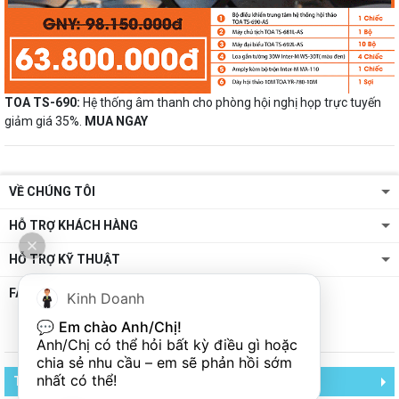
TOA TS-690:
Hệ thống âm thanh cho phòng hội nghị họp trực tuyến
giảm giá 35%.
MUA NGAY
VỀ CHÚNG TÔI
HỖ TRỢ KHÁCH HÀNG
HỖ TRỢ KỸ THUẬT
FANPAGE
Kinh Doanh
💬 
Em chào Anh/Chị!
Anh/Chị có thể hỏi bất kỳ điều gì hoặc 
chia sẻ nhu cầu – em sẽ phản hồi sớm 
nhất có thể!
TCA - TRUNG CHÍNH AUDIO