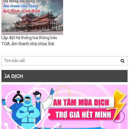
Lắp đặt hệ thống loa thông báo
TOA, âm thanh nhà chùa: Bái
Đính, Ninh Bình
TRỢ G