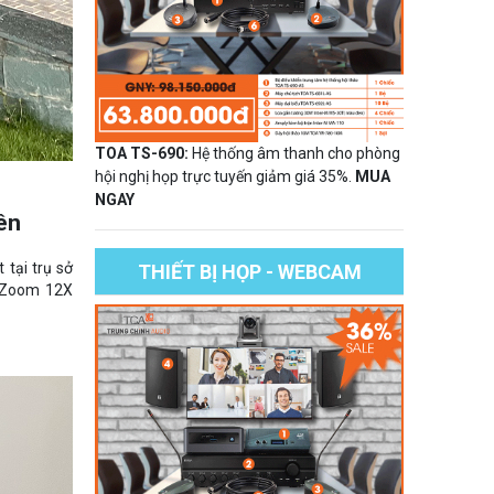
TOA TS-690:
Hệ thống âm thanh cho phòng
hội nghị họp trực tuyến giảm giá 35%.
MUA
NGAY
ên
tại trụ sở
THIẾT BỊ HỌP - WEBCAM
 Zoom 12X