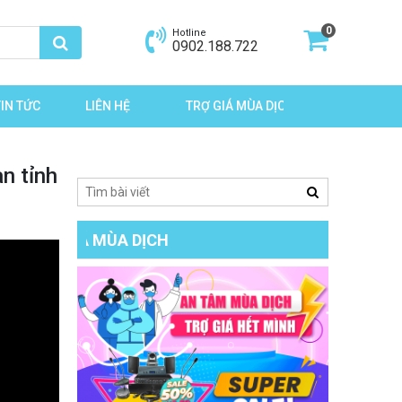
0
Hotline
0902.188.722
TIN TỨC
LIÊN HỆ
TRỢ GIÁ MÙA DỊCH
n tỉnh
TRỢ GIÁ MÙA DỊCH