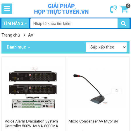
0
TÌM HÃNG
Trang chủ
AV
Danh mục
Voice Alarm Evacuation System
Micro Condenser AV MC518/P
Controller 500W AV VA-8000MA