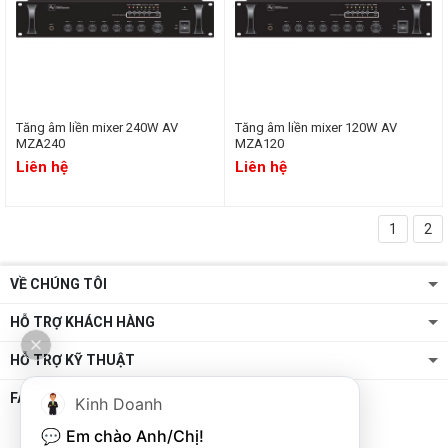
Tăng âm liền mixer 240W AV
Tăng âm liền mixer 120W AV
MZA240
MZA120
Liên hệ
Liên hệ
1
2
VỀ CHÚNG TÔI
HỖ TRỢ KHÁCH HÀNG
HỖ TRỢ KỸ THUẬT
FANPAGE
Kinh Doanh
💬 
Em chào Anh/Chị!