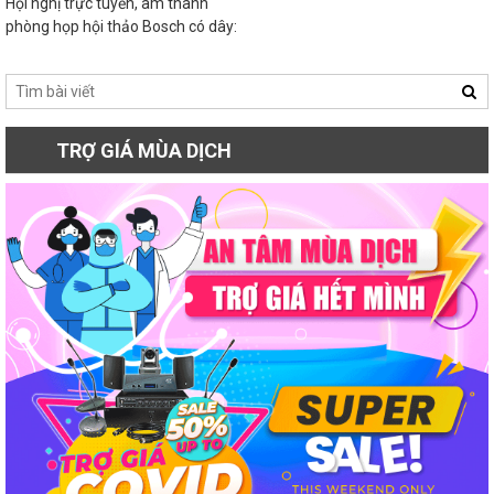
Hội nghị trực tuyến, âm thanh
phòng họp hội thảo Bosch có dây:
Sư Đoàn 3, Quân đội Việt Nam
Á MÙA DỊCH