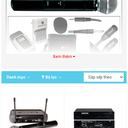
Xem thêm
Micro không dây Shure PGX chính
hãng ứng dụng
Danh mục
Bộ lọc
Micro không dây Shure PGX chính hãng được cung cấp bởi Trung
Chính Audio trên toàn quốc. Các sản phẩm micro không dây PGX
được hãng âm thanh Shure trang bị công nghệ tiên tiến, hiện đại.
Có 2 loại micro không dây cho bạn lựa chọn: 1 loại sử dụng pin và
1 loại sử dụng sạc. Ngoài ra, micro Shure không dây giúp tiết
kiệm pin tự ngắt nguồn hoàn toàn khi không sử dụng giúp bạn
không phải lo lắng về vấn đề hao pin khi lựa chọn. Khả năng thu
phát sóng lên đến 100m, dễ dàng cài đặt và kết nối với các hiệu
ứng âm thanh khác nhau. Một số dòng micro không dây được ưa