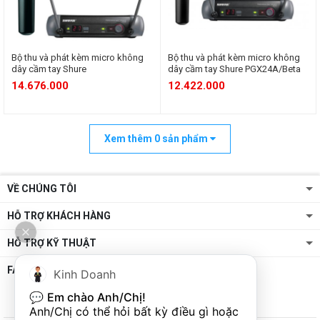
Bộ thu và phát kèm micro không
Bộ thu và phát kèm micro không
dây cầm tay Shure
dây cầm tay Shure PGX24A/Beta
PGX24A/Beta87
58
14.676.000
12.422.000
Xem thêm
0
sản phẩm
VỀ CHÚNG TÔI
HỖ TRỢ KHÁCH HÀNG
HỖ TRỢ KỸ THUẬT
FANPAGE
Kinh Doanh
💬 
Em chào Anh/Chị!
Anh/Chị có thể hỏi bất kỳ điều gì hoặc 