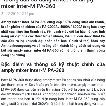
mixer inter-M PA-360
21-12-2019, 12:54 pm
Amply mixer inter-M PA-360 cung cấp 360W công suất âm thanh,
là sản phẩm kế nhiệm của PA-2000A / 4000A / 6000A từng bán chạy
nhất của hãng âm thanh này. Bên cạnh việc giữ lại hầu hết các tính
năng ưu việt của các thiết bị tiền nhiệm, PA-360 còn được thiết kế
các đầu ra bộ khuếch đại hoàn hảo hơn. Chính vì thế, hôm nay
Amthanhcongcong.vn sẽ hướng dẫn khách hàng cách sử dụng và
kết nối amply mixer inter-M PA-360 với hệ thống âm thanh công
cộng nói chung.
Đặc điểm và thông số kỹ thuật chính của
amply mixer inter-M PA-360
Inter-M PA-360 thuộc dòng amply mixer PA series mới nhất của hãng
âm thanh inter-M. So với các phiên bản tiền nhiệm, amply mixer inter-
M PA-360 được cải tiến nhiều tính năng, đặc biệt là công nghệ khuếch
đại âm thanh mạch Class-D cho trọng lượng thiết bị nhẹ hơn, hiệu suất
âm thanh cao hơn, ít tốn điện năng hơn. inter-M PA-360 cung cấp
công suất âm thanh đạt 360W mỗi kênh lớn nhất trong dòng và Inter-