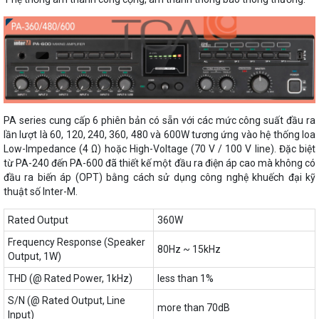
PA series cung cấp 6 phiên bản có sẵn với các mức công suất đầu ra
lần lượt là 60, 120, 240, 360, 480 và 600W tương ứng vào hệ thống loa
Low-Impedance (4 Ω) hoặc High-Voltage (70 V / 100 V line). Đặc biệt
từ PA-240 đến PA-600 đã thiết kế một đầu ra điện áp cao mà không có
đầu ra biến áp (OPT) bằng cách sử dụng công nghệ khuếch đại kỹ
thuật số Inter-M.
Rated Output
360W
Frequency Response (Speaker
80Hz ~ 15kHz
Output, 1W)
THD (@ Rated Power, 1kHz)
less than 1%
S/N (@ Rated Output, Line
more than 70dB
Input)