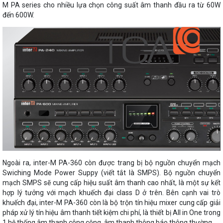
M PA series cho nhiều lựa chọn công suất âm thanh đầu ra từ 60W
đến 600W.
Ngoài ra, inter-M PA-360 còn được trang bị bộ nguồn chuyển mạch
Swiching Mode Power Suppy (viết tắt là SMPS). Bộ nguồn chuyển
mạch SMPS sẽ cung cấp hiệu suất âm thanh cao nhất, là một sự kết
hợp lý tưởng với mạch khuếch đại class D ở trên. Bên cạnh vai trò
khuếch đại, inter-M PA-360 còn là bộ trộn tín hiệu mixer cung cấp giải
pháp xử lý tín hiệu âm thanh tiết kiệm chi phí, là thiết bị All in One trong
1 hệ thống âm thanh công cộng, âm thanh thông báo thông thường.