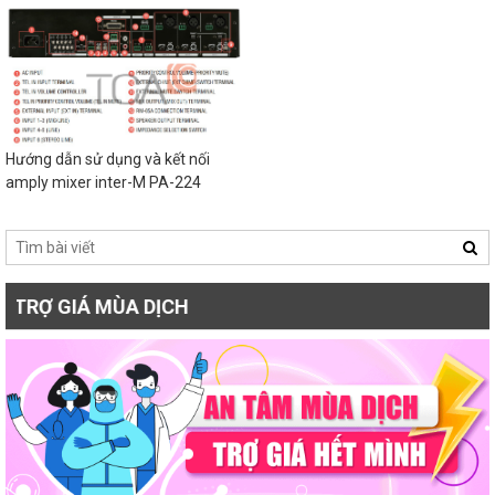
Hướng dẫn sử dụng và kết nối
amply mixer inter-M PA-224
Á MÙA DỊCH