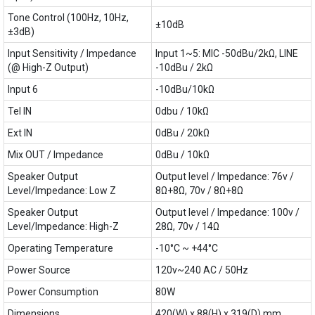
Tone Control (100Hz, 10Hz,
±10dB
±3dB)
Input Sensitivity / Impedance
Input 1~5: MIC -50dBu/2kΩ, LINE
(@ High-Z Output)
-10dBu / 2kΩ
Input 6
-10dBu/10kΩ
Tel IN
0dbu / 10kΩ
Ext IN
0dBu / 20kΩ
Mix OUT / Impedance
0dBu / 10kΩ
Speaker Output
Output level / Impedance: 76v /
Level/Impedance: Low Z
8Ω+8Ω, 70v / 8Ω+8Ω
Speaker Output
Output level / Impedance: 100v /
Level/Impedance: High-Z
28Ω, 70v / 14Ω
Operating Temperature
-10°C ~ +44°C
Power Source
120v~240 AC / 50Hz
Power Consumption
80W
Dimensions
420(W) x 88(H) x 319(D) mm