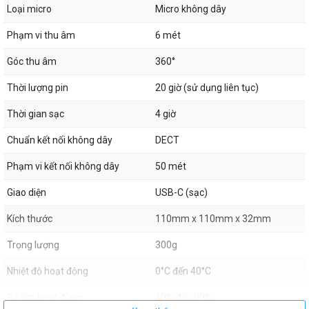
Loại micro
Micro không dây
Phạm vi thu âm
6 mét
Nhờ tích hợp công nghệ lọc nhiễu tiên tiến cùng thuật toán xử lý âm
thanh độc quyền của Yealink, VCM36-W đảm bảo chất lượng thoại ổn
Góc thu âm
360°
định, không bị gián đoạn. Đây là giải pháp lý tưởng cho các hệ thống
hội nghị truyền hình cần tính di động, gọn nhẹ nhưng vẫn đảm bảo
Thời lượng pin
20 giờ (sử dụng liên tục)
chất lượng chuyên nghiệp.
Thời gian sạc
4 giờ
Chuẩn kết nối không dây
DECT
Phạm vi kết nối không dây
50 mét
Giao diện
USB-C (sạc)
Kích thước
110mm x 110mm x 32mm
Trọng lượng
300g
Nhiệt độ hoạt động
0°C đến 40°C
Độ ẩm hoạt động
10% đến 90%