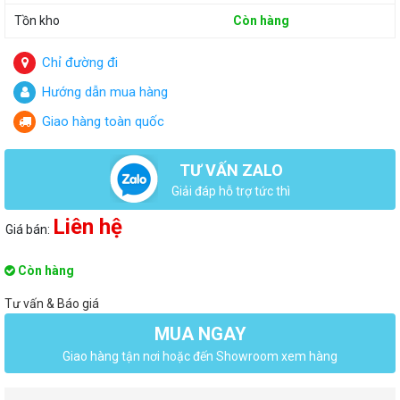
Tồn kho
Còn hàng
Chỉ đường đi
Hướng dẫn mua hàng
Giao hàng toàn quốc
TƯ VẤN ZALO
Giải đáp hỗ trợ tức thì
Liên hệ
Giá bán:
Còn hàng
Tư vấn & Báo giá
MUA NGAY
Giao hàng tận nơi hoặc đến Showroom xem hàng