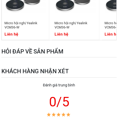
Micro hội nghị Yealink
Micro hội nghị Yealink
Micro hộ
VCM36-W
VCM36-W
VCM36-
Liên hệ
Liên hệ
Liên h
HỎI ĐÁP VỀ SẢN PHẨM
Đặc điểm nổi bật của micro không dây Yealink VCM36 tại sự kiện
InfoComm 2022
KHÁCH HÀNG NHẬN XÉT
Yealink VCM36W được trang bị loạt công nghệ hiện đại, mang đến hiệu
suất thu âm vượt trội, bảo mật cao và khả năng hoạt động linh hoạt
Đánh giá trung bình
trong mọi môi trường họp chuyên nghiệp. Yealink VCM36-W thu âm
360° cho phòng họp hiện đại từ 15m², 40m² và 80m²
0
/5