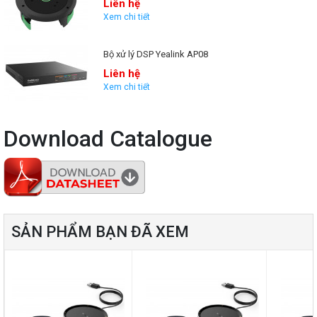
Liên hệ
Bộ sản phẩm đi kèm đế sạc tiện lợi, giúp việc sạc pin nhanh chóng và
gọn gàng. Ngoài ra, bề mặt cảm ứng giúp người dùng có thể bật/tắt
Xem chi tiết
âm nhanh chóng chỉ bằng một chạm – tăng tính tiện dụng và chuyên
nghiệp khi sử dụng.
Bộ xử lý DSP Yealink AP08
Liên hệ
Xem chi tiết
Download Catalogue
SẢN PHẨM BẠN ĐÃ XEM
Tính năng công nghệ vượt trội