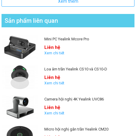
Xem thêm
Thiết kế hiện đại, tinh gọn và tiện dụng
VCM36-W có thiết kế nhỏ gọn với đường kính chỉ 100mm, dễ dàng bố
Sản phẩm liên quan
trí trên bàn họp mà không gây vướng víu. Với chất liệu cao cấp và màu
sắc trung tính, micro phù hợp với nhiều không gian văn phòng khác
nhau.
Mini PC Yealink Mcore Pro
Liên hệ
Xem chi tiết
Loa âm trần Yealink CS10 và CS10-D
Liên hệ
Xem chi tiết
Camera hội nghị 4K Yealink UVC86
Liên hệ
Xem chi tiết
Micro hội nghị gắn trần Yealink CM20