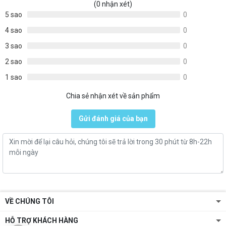
(0 nhận xét)
5 sao
0
4 sao
0
3 sao
0
2 sao
0
1 sao
0
Chia sẻ nhận xét về sản phẩm
Gửi đánh giá của bạn
Thu âm 360 độ, bán kính 6 mét: Đảm bảo bắt trọn giọng nói ở
mọi vị trí trong phòng họp.
Kết nối không dây WiFi chuẩn 802.11n/ac: Không cần dây nối
phức tạp, dễ dàng di chuyển.
Bảo mật cao: Hỗ trợ mã hóa WPA2 và AES128 giúp bảo vệ nội
dung họp an toàn.
VỀ CHÚNG TÔI
Thời lượng pin ấn tượng: Sử dụng liên tục tới 24 giờ, standby lên
tới 14 ngày.
HỖ TRỢ KHÁCH HÀNG
Khử tiếng vang và lọc tiếng ồn: Công nghệ Yealink Noise Proof