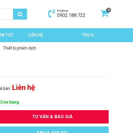
0
Hotline
0902.188.722
TIN TỨC
LIÊN HỆ
TRỢ GIÁ MÙA DỊCH
Thiết bị phiên dịch
Liên hệ
iá bán:
Còn hàng
TƯ VẤN & BÁO GIÁ