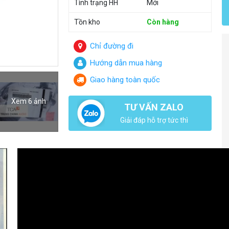
Tình trạng HH
Mới
Tồn kho
Còn hàng
Chỉ đường đi
Hướng dẫn mua hàng
Giao hàng toàn quốc
Xem 6 ảnh
TƯ VẤN ZALO
Giải đáp hỗ trợ tức thì