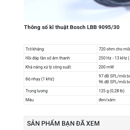
Thông số kĩ thuật Bosch LBB 9095/30
Trở kháng:
720 ohm cho mỗi
Hồi đáp tần số âm thanh :
250 Hz - 13 kHz (
Khả năng xử lý công suất:
200 mW
97 dB SPL/mỗi bê
Độ nhạy (1 kHz)
96 dB SPL/mỗi bê
Trọng lượng:
125 g (0,28 lb)
Màu
đen/xám
SẢN PHẨM BẠN ĐÃ XEM