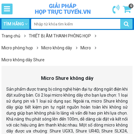
0
TÌM HÃNG
Trang chủ
THIẾT BỊ ÂM THANH PHÒNG HỌP
Micro phòng họp
Micro không dây
Micro
Micro không dây Shure
Micro Shure không dây
Sản phẩm được trang bị công nghệ hiện đại tự động ngắt điện khi
đặt xuống bàn. Có 2 loại micro không dây cho bạn lựa chọn: 1 loại
sử dụng pin và 1 loại sử dụng sạc. Ngoài ra, micro Shure không
dây giúp tiết kiệm pin tự ngắt nguồn hoàn toàn khi không sử
dụng giúp bạn không phải lo lắng về vấn đề hao pin khi lựa chọn.
Khả năng thu phát sóng lên đến 100m, dễ dàng cài đặt và kết nối
với các hiệu ứng âm thanh khác nhau. Một số dòng micro không
dây được ưa chuộng: Shure UGX3, Shure UR4D, Shure SLX24,