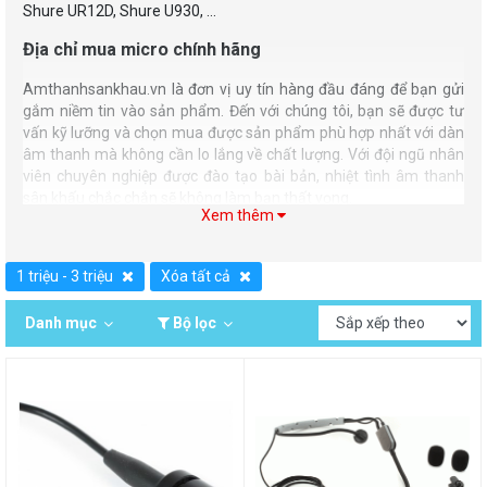
Shure UR12D, Shure U930, …
Địa chỉ mua micro chính hãng
Amthanhsankhau.vn là đơn vị uy tín hàng đầu đáng để bạn gửi
gắm niềm tin vào sản phẩm. Đến với chúng tôi, bạn sẽ được tư
vấn kỹ lưỡng và chọn mua được sản phẩm phù hợp nhất với dàn
âm thanh mà không cần lo lắng về chất lượng. Với đội ngũ nhân
viên chuyên nghiệp được đào tạo bài bản, nhiệt tình âm thanh
sân khấu chắc chắn sẽ không làm bạn thất vọng.
Xem thêm
1 triệu - 3 triệu
Xóa tất cả
Danh mục
Bộ lọc