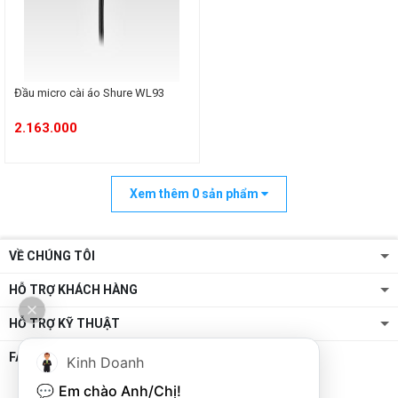
Đầu micro cài áo Shure WL93
2.163.000
Xem thêm
0
sản phẩm
VỀ CHÚNG TÔI
HỖ TRỢ KHÁCH HÀNG
HỖ TRỢ KỸ THUẬT
FANPAGE
Kinh Doanh
💬 
Em chào Anh/Chị!