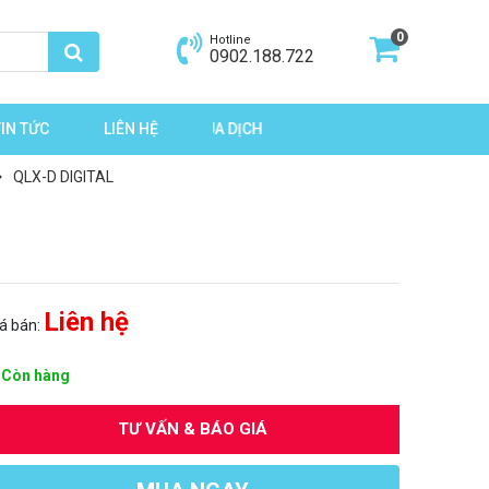
0
Hotline
0902.188.722
TIN TỨC
LIÊN HỆ
TRỢ GIÁ MÙA DỊCH
QLX-D DIGITAL
Liên hệ
iá bán:
Còn hàng
TƯ VẤN & BÁO GIÁ