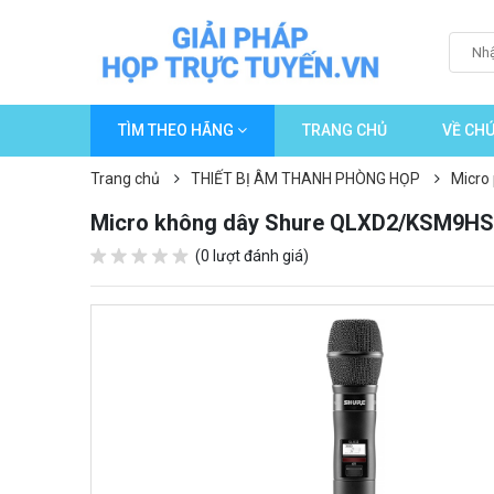
TÌM THEO HÃNG
TRANG CHỦ
VỀ CHÚ
Trang chủ
THIẾT BỊ ÂM THANH PHÒNG HỌP
Micro
Micro không dây Shure QLXD2/KSM9HS
(0 lượt đánh giá)