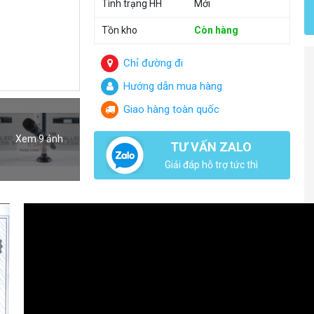
Tình trạng HH
Mới
Tồn kho
Còn hàng
Chỉ đường đi
Hướng dẫn mua hàng
Giao hàng toàn quốc
Xem 9 ảnh
TƯ VẤN ZALO
Giải đáp hỗ trợ tức thì