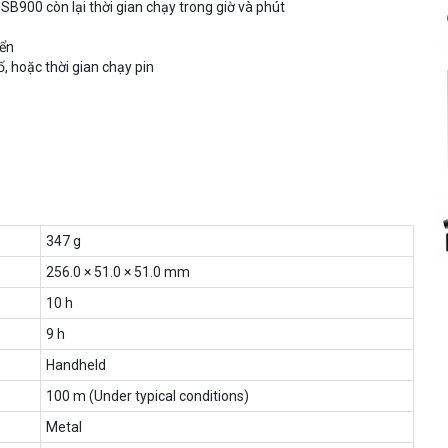
 SB900 còn lại thời gian chạy trong giờ và phút
iển
ố, hoặc thời gian chạy pin
347 g
256.0 × 51.0 × 51.0 mm
10 h
9 h
Handheld
100 m (Under typical conditions)
Metal