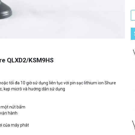
F
I
C
T
hure QLXD2/KSM9HS
hoặc tối đa 10 giờ sử dụng liên tục với pin sạc lithium ion Shure
c, kẹp micrô và hướng dẫn sử dụng
g một nút bấm
i vận hành
ợi của máy phát