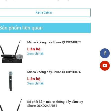
unctionality:
Transmitter
Xem thêm
nterchangeable Handheld
Interchangeable
apsule:
Sản phẩm liên quan
ransmitter displays:
Backlit LCD
Micro không dây Shure QLXD2/B87C
Liên hệ
Xem chi tiết
Micro không dây Shure QLXD2/B87A
Liên hệ
Xem chi tiết
Bộ phát kèm micro không dây cầm tay
Shure QLXD24A/B58