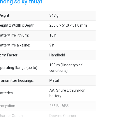
hông số kỹ thuật
eight
347 g
eight x Width x Depth:
256.0 × 51.0 × 51.0 mm
attery life lithium:
10 h
attery life alkaline:
9 h
orm Factor:
Handheld
100 m (Under typical
perating Range (up to):
conditions)
ransmitter housings:
Metal
AA, Shure Lithium-Ion
atteries:
battery
ncryption:
256 Bit AES
harger Options:
Docking Charger