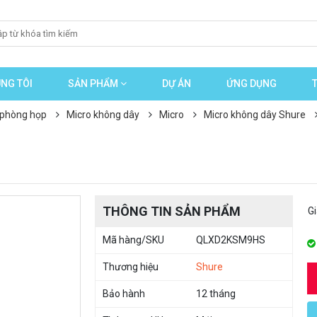
NG TÔI
SẢN PHẨM
DỰ ÁN
ỨNG DỤNG
 phòng họp
Micro không dây
Micro
Micro không dây Shure
THÔNG TIN SẢN PHẨM
G
Mã hàng/SKU
QLXD2KSM9HS
Thương hiệu
Shure
Bảo hành
12 tháng