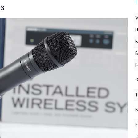
T
HS
W
H
B
B
F
O
T
B
E
C