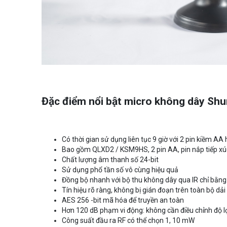
Đặc điểm nổi bật micro không dây S
Có thời gian sử dụng liên tục 9 giờ với 2 pin kiềm AA 
Bao gồm QLXD2 / KSM9HS, 2 pin AA, pin nắp tiếp xú
Chất lượng âm thanh số 24-bit
Sử dụng phổ tần số vô cùng hiệu quả
Đồng bộ nhanh với bộ thu không dây qua IR chỉ bằn
Tín hiệu rõ ràng, không bị gián đoạn trên toàn bộ dả
AES 256 -bit mã hóa để truyền an toàn
Hơn 120 dB phạm vi động: không cần điều chỉnh độ l
Công suất đầu ra RF có thể chọn 1, 10 mW