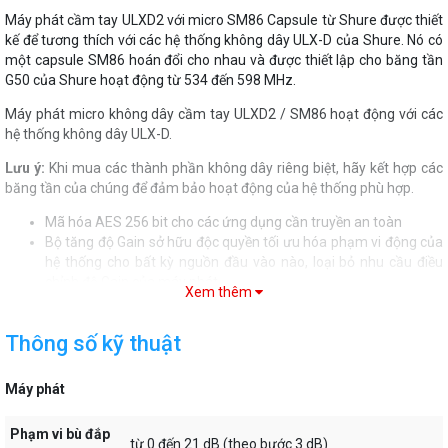
Máy phát cầm tay ULXD2 với micro SM86 Capsule từ Shure được thiết
kế để tương thích với các hệ thống không dây ULX-D của Shure. Nó có
một capsule SM86 hoán đổi cho nhau và được thiết lập cho băng tần
G50 của Shure hoạt động từ 534 đến 598 MHz.
Máy phát micro không dây cầm tay ULXD2 / SM86 hoạt động với các
hệ thống không dây ULX-D.
Lưu ý:
Khi mua các thành phần không dây riêng biệt, hãy kết hợp các
băng tần của chúng để đảm bảo hoạt động của hệ thống phù hợp.
Mã hóa AES 256 bit cho các ứng dụng cần truyền an toàn
Bộ tăng độ Gain sở hữu độc quyền tối ưu hóa phạm vi động của
hệ thống cho bất kỳ nguồn đầu vào nào, loại bỏ nhu cầu điều
chỉnh độ Gain của máy phát
Xem thêm
Bộ pin sạc Lithium-ion Shure SB900 tùy chọn cung cấp hơn 12
giờ sử dụng pin, đo sáng chính xác theo giờ và phút, và hiệu ứng
Thông số kỹ thuật
bộ nhớ bằng không
Các điểm tiếp xúc sạc bên ngoài để sạc được gắn đế (với Bộ sạc
Docking kép SBC200)
Máy phát
Chế độ truyền tín hiệu tắt chế độ bật / tắt công tắc vào nút tắt
tiếng, cho phép tắt âm thanh trong khi vẫn giữ được sự hiện
Phạm vi bù đắp
diện của kênh RF
từ 0 đến 21 dB (theo bước 3 dB)