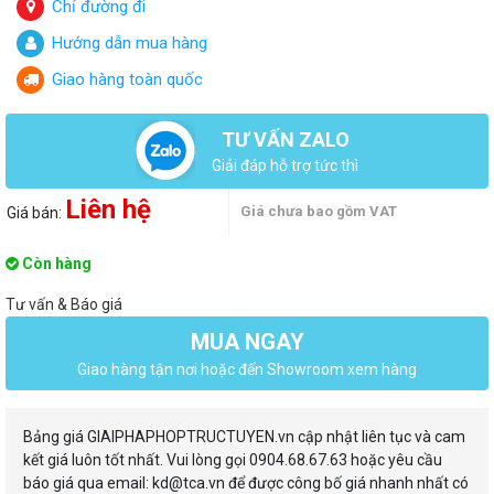
Chỉ đường đi
Hướng dẫn mua hàng
Giao hàng toàn quốc
TƯ VẤN ZALO
Giải đáp hỗ trợ tức thì
Liên hệ
Giá chưa bao gồm VAT
Giá bán:
Còn hàng
Tư vấn & Báo giá
MUA NGAY
Giao hàng tận nơi hoặc đến Showroom xem hàng
Bảng giá GIAIPHAPHOPTRUCTUYEN.vn cập nhật liên tục và cam
kết giá luôn tốt nhất. Vui lòng gọi 0904.68.67.63 hoặc yêu cầu
báo giá qua email: kd@tca.vn để được công bố giá nhanh nhất có