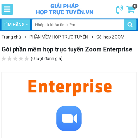
0
TÌM HÃNG
Trang chủ
PHẦN MỀM HỌP TRỰC TUYẾN
Gói họp ZOOM
Gói phần mềm họp trực tuyến Zoom Enterprise
(0 lượt đánh giá)