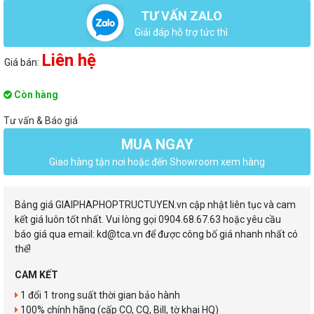
TƯ VẤN ZALO
Giải đáp hỗ trợ tức thì
Liên hệ
Giá bán:
Còn hàng
Tư vấn & Báo giá
MUA NGAY
Giao hàng tận nơi hoặc đến Showroom xem hàng
Bảng giá GIAIPHAPHOPTRUCTUYEN.vn cập nhật liên tục và cam
kết giá luôn tốt nhất. Vui lòng gọi 0904.68.67.63 hoặc yêu cầu
báo giá qua email: kd@tca.vn để được công bố giá nhanh nhất có
thể!
CAM KẾT
1 đổi 1 trong suất thời gian bảo hành
100% chính hãng (cấp CO, CQ, Bill, tờ khai HQ)