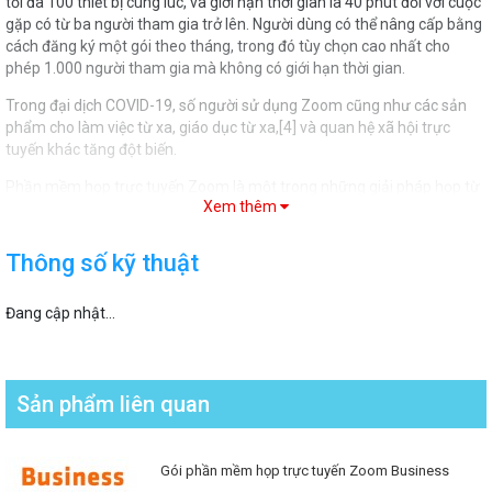
tối đa 100 thiết bị cùng lúc, và giới hạn thời gian là 40 phút đối với cuộc
gặp có từ ba người tham gia trở lên. Người dùng có thể nâng cấp bằng
cách đăng ký một gói theo tháng, trong đó tùy chọn cao nhất cho
phép 1.000 người tham gia mà không có giới hạn thời gian.
Trong đại dịch COVID-19, số người sử dụng Zoom cũng như các sản
phẩm cho làm việc từ xa, giáo dục từ xa,[4] và quan hệ xã hội trực
tuyến khác tăng đột biến.
Phần mềm họp trực tuyến Zoom là một trong những giải pháp họp từ
Xem thêm
xa phổ biến nhất ở nhiều quốc gia. Nó được ghi nhận về độ tin cậy và dễ
sử dụng, đặc biệt là khi so sánh với các đối thủ cạnh tranh khác.[2] Hiện
Zoom đang phải đối mặt với nhiều tranh cãi do một số lỗ hổng bảo
Thông số kỹ thuật
mật được tìm thấy, cũng như các cáo buộc gần đây về bảo mật và
quyền riêng tư kém trong đại dịch COVID-19.
Đang cập nhật...
Sản phẩm liên quan
Gói phần mềm họp trực tuyến Zoom Business