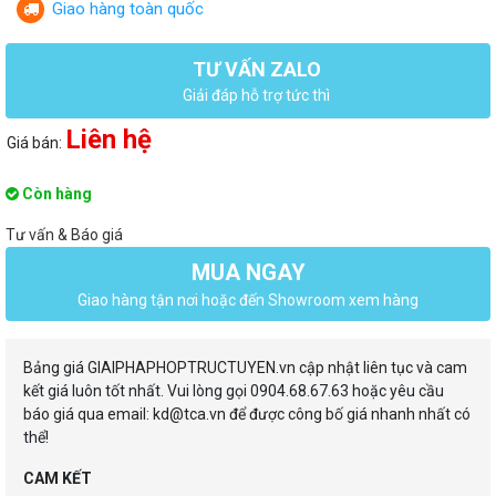
Giao hàng toàn quốc
TƯ VẤN ZALO
Giải đáp hỗ trợ tức thì
Liên hệ
Giá bán:
Còn hàng
Tư vấn & Báo giá
MUA NGAY
Giao hàng tận nơi hoặc đến Showroom xem hàng
Bảng giá GIAIPHAPHOPTRUCTUYEN.vn cập nhật liên tục và cam
kết giá luôn tốt nhất. Vui lòng gọi 0904.68.67.63 hoặc yêu cầu
báo giá qua email: kd@tca.vn để được công bố giá nhanh nhất có
thể!
CAM KẾT