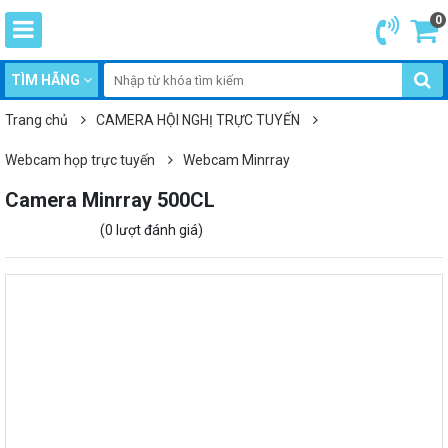
0
TÌM HÃNG
Trang chủ
CAMERA HỘI NGHỊ TRỰC TUYẾN
Webcam họp trực tuyến
Webcam Minrray
Camera Minrray 500CL
(0 lượt đánh giá)