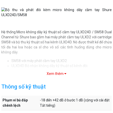
Hệ thống Micro không dây kỹ thuật số cầm tay ULXD24D / SM58 Dual
Channel từ Shure bao gồm hai máy phát cầm tay ULXD2 với cartridge
SM58 và bộ thu kỹ thuật số hai kênh ULXD4D. Nó được thiết kế để chứa
tối đa hai loa hoặc ca sĩ cho vô số các tình huống dùng cho micro
không dây.
SM58 với máy phát cầm tay ULXD2
ULXD4D Bộ nhận không dây kỹ thuật số kênh đôi
Xem thêm
Shure SM58 with ULXD2 Handheld Transmitter
Thông số kỹ thuật
Shure ULXD2 là thiết bị phát không dây cầm tay tương thích với Hệ
thống Không dây Kỹ thuật số ULX-D ™. Với thân nhôm chắc chắn
Phạm vi bù đắp
-18 đến +42 dB ở bước 1 dB (cộng với cài đặt
nhưng nhẹ và ăng-ten tích hợp, ULXD2 mang lại chất lượng âm thanh
chênh lệch
Tắt tiếng)
trong suốt và hiệu năng RF vững chắc. Màn hình điều khiển trực quan
và màn hình menu kết hợp với màn hình LCD có độ tương phản cao