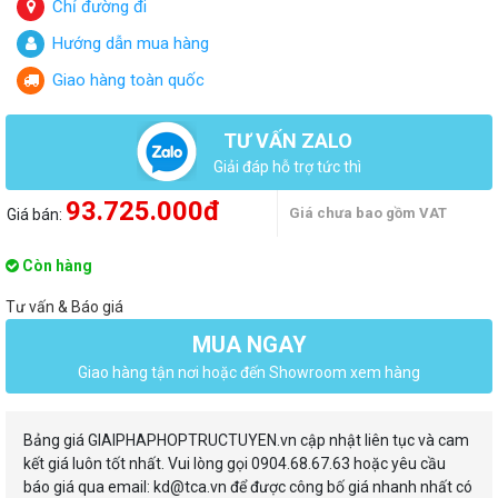
Chỉ đường đi
Hướng dẫn mua hàng
Giao hàng toàn quốc
TƯ VẤN ZALO
Giải đáp hỗ trợ tức thì
93.725.000đ
Giá chưa bao gồm VAT
Giá bán:
Còn hàng
Tư vấn & Báo giá
MUA NGAY
Giao hàng tận nơi hoặc đến Showroom xem hàng
Bảng giá GIAIPHAPHOPTRUCTUYEN.vn cập nhật liên tục và cam
kết giá luôn tốt nhất. Vui lòng gọi 0904.68.67.63 hoặc yêu cầu
báo giá qua email: kd@tca.vn để được công bố giá nhanh nhất có