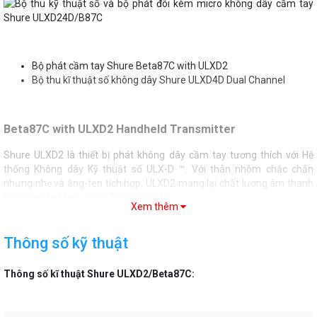
Bộ phát cầm tay Shure Beta87C with ULXD2
Bộ thu kĩ thuật số không dây Shure ULXD4D Dual Channel
Beta87C with ULXD2 Handheld Transmitter
Shure ULXD2 là thiết bị phát không dây cầm tay tương thích với Hệ
thống Không dây Kỹ thuật số ULX-D ™. Với thân nhôm chắc chắn
nhưng nhẹ và ăng-ten tích hợp, ULXD2 mang lại chất lượng âm thanh
trong suốt và hiệu năng RF vững chắc.
Xem thêm
Thông số kỹ thuật
Thông số kĩ thuật Shure ULXD2/Beta87C:
Màn hình điều khiển trực quan và màn hình menu kết hợp với màn
hình LCD có độ tương phản cao giúp điều chỉnh nhanh chóng và dễ
dàng và đồng bộ hóa IR chuyển tiếp nhanh chóng thiết lập thay đổi cho