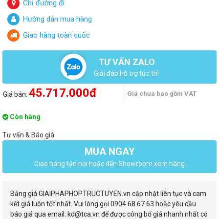
Chỉ đường đi
Hướng dẫn mua hàng
Giao hàng toàn quốc
TƯ VẤN ZALO
Giải đáp hỗ trợ tức thì
45.717.000đ
Giá chưa bao gồm VAT
Giá bán:
Còn hàng
Tư vấn & Báo giá
MUA NGAY
Giao hàng tận nơi hoặc đến Showroom xem hàng
Bảng giá GIAIPHAPHOPTRUCTUYEN.vn cập nhật liên tục và cam
kết giá luôn tốt nhất. Vui lòng gọi 0904.68.67.63 hoặc yêu cầu
báo giá qua email: kd@tca.vn để được công bố giá nhanh nhất có