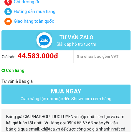
Chỉ đường đi
Hướng dẫn mua hàng
Giao hàng toàn quốc
TƯ VẤN ZALO
Giải đáp hỗ trợ tức thì
44.583.000đ
Giá chưa bao gồm VAT
Giá bán:
Còn hàng
Tư vấn & Báo giá
MUA NGAY
Giao hàng tận nơi hoặc đến Showroom xem hàng
Bảng giá GIAIPHAPHOPTRUCTUYEN.vn cập nhật liên tục và cam
kết giá luôn tốt nhất. Vui lòng gọi 0904.68.67.63 hoặc yêu cầu
báo giá qua email: kd@tca.vn để được công bố giá nhanh nhất có