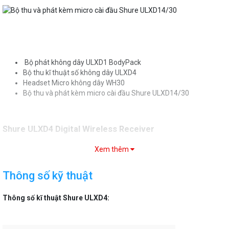
Bộ phát không dây ULXD1 BodyPack
Bộ thu kĩ thuật số không dây ULXD4
Headset Micro không dây WH30
Bộ thu và phát kèm micro cài đầu Shure ULXD14/30
Shure ULXD4 Digital Wireless Receiver
Shure ULXD4 là bộ thu không dây nửa giá đỡ để sử dụng với Hệ thống
Xem thêm
Không dây Kỹ thuật số ULX-D. ULXD4 cung cấp hiệu năng RF cực kỳ
hiệu quả, cho phép tăng đáng kể số lượng các bộ phát hoạt động đồng
Thông số kỹ thuật
thời trên một kênh TV. Chất lượng âm thanh kỹ thuật số 24-bit trong
suốt với độ chính xác thấp và đáp ứng tức thì cực kỳ chính xác mang
Thông số kĩ thuật Shure ULXD4:
lại sự tái tạo tinh khiết nhất của tài liệu nguồn có sẵn trong hệ thống
không dây.