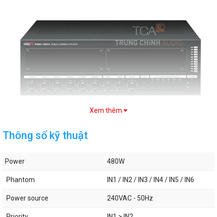
Xem thêm
Thông số kĩ thuật:
Thông số kỹ thuật
Power
480W
Power
480W
Phantom
IN1 / IN2 / IN3 / IN4 / IN5 / IN6
Power source
240VAC - 50Hz
Phantom
IN1 / IN2 / IN3 / IN4 / IN5 / IN6
Priority
IN1 > IN2
Power source
240VAC - 50Hz
Bandwidth (Hz)
80 - 20000
Priority
IN1 > IN2