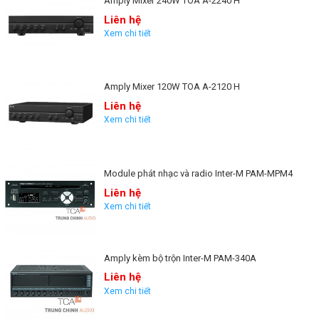
Amply Mixer 240W TOA A-2240 H
những hệ thống âm thanh thông báo hay amply, mixer, loa, micro,
micro để bàn với chất lượng tốt nhất, nhập khẩu của những thương
Liên hệ
hiệu nổi tiếng như TOA , BOSCH 100% chính hãng. Đến với chúng tôi
Xem chi tiết
bạn sẽ có cơ hội nhận được những chế độ hậu mãi và bảo hành dài lâu.
Amply Mixer 120W TOA A-2120 H
Liên hệ
Xem chi tiết
Module phát nhạc và radio Inter-M PAM-MPM4
Liên hệ
Xem chi tiết
Amply kèm bộ trộn Inter-M PAM-340A
Liên hệ
Xem chi tiết