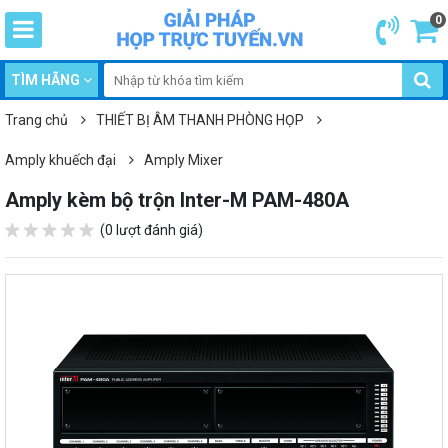
0
TÌM HÃNG
Trang chủ
THIẾT BỊ ÂM THANH PHÒNG HỌP
Amply khuếch đại
Amply Mixer
Amply kèm bộ trộn Inter-M PAM-480A
(0 lượt đánh giá)