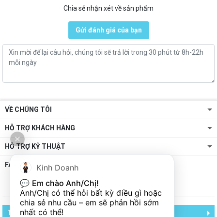
Chia sẻ nhận xét về sản phẩm
Gửi đánh giá của bạn
VỀ CHÚNG TÔI
HỖ TRỢ KHÁCH HÀNG
HỖ TRỢ KỸ THUẬT
FANPAGE
Kinh Doanh
💬 
Em chào Anh/Chị!
Anh/Chị có thể hỏi bất kỳ điều gì hoặc 
chia sẻ nhu cầu – em sẽ phản hồi sớm 
nhất có thể!
TCA - TRUNG CHÍNH AUDIO