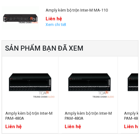
Amply kèm bộ trộn Inter-M MA-110
Liên hệ
Xem chi tiết
SẢN PHẨM BẠN ĐÃ XEM
Amply kèm bộ trộn Inter-M
Amply kèm bộ trộn Inter-M
Amply kè
PAM-480A
PAM-480A
PAM-48
Liên hệ
Liên hệ
Liên h