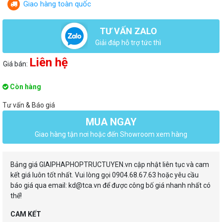
Giao hàng toàn quốc
TƯ VẤN ZALO
Giải đáp hỗ trợ tức thì
Liên hệ
Giá bán:
Còn hàng
Tư vấn & Báo giá
MUA NGAY
Giao hàng tận nơi hoặc đến Showroom xem hàng
Bảng giá GIAIPHAPHOPTRUCTUYEN.vn cập nhật liên tục và cam
kết giá luôn tốt nhất. Vui lòng gọi 0904.68.67.63 hoặc yêu cầu
báo giá qua email: kd@tca.vn để được công bố giá nhanh nhất có
thể!
CAM KẾT