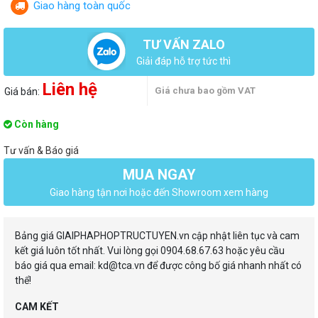
Giao hàng toàn quốc
TƯ VẤN ZALO
Giải đáp hỗ trợ tức thì
Liên hệ
Giá chưa bao gồm VAT
Giá bán:
Còn hàng
Tư vấn & Báo giá
MUA NGAY
Giao hàng tận nơi hoặc đến Showroom xem hàng
Bảng giá GIAIPHAPHOPTRUCTUYEN.vn cập nhật liên tục và cam
kết giá luôn tốt nhất. Vui lòng gọi 0904.68.67.63 hoặc yêu cầu
báo giá qua email: kd@tca.vn để được công bố giá nhanh nhất có
thể!
CAM KẾT