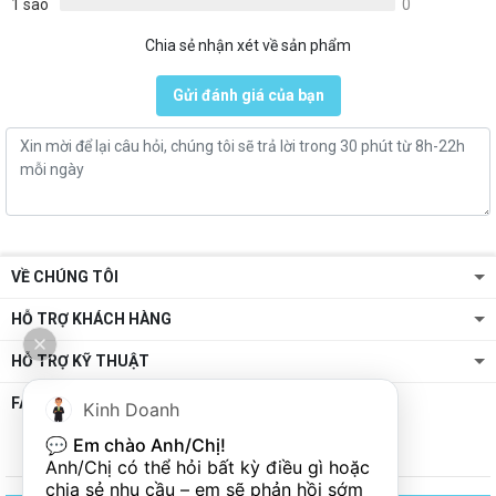
1 sao
0
Chia sẻ nhận xét về sản phẩm
Gửi đánh giá của bạn
VỀ CHÚNG TÔI
HỖ TRỢ KHÁCH HÀNG
HỖ TRỢ KỸ THUẬT
FANPAGE
Kinh Doanh
💬 
Em chào Anh/Chị!
Anh/Chị có thể hỏi bất kỳ điều gì hoặc 
chia sẻ nhu cầu – em sẽ phản hồi sớm 