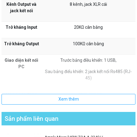
Kênh Output và
8 kênh, jack XLR cái
nối
jack kết nối
Kênh Output và jack kết
8 kênh, jack XLR cái
Trở kháng Input
20KΩ cân bằng
nối
Trở kháng Output
100KΩ cân bằng
Trở kháng Input
20KΩ cân bằng
Giao diện kết nối
Trước bảng điều khiển: 1 USB,
Trở kháng Output
100KΩ cân bằng
PC
Sau bảng điểu khiển: 2 jack kết nối Rs485 (RJ-
45)
Giao diện kết nối PC
Trước bảng điều khiển: 1 USB,
Hệ số nén đồng
>70dB (1KHz)
Sau bảng điểu khiển: 2 jack kết nối Rs485
Xem thêm
(RJ-45)
pha
Sản phẩm liên quan
Input Range
≤+25dBu
Hệ số nén đồng pha
>70dB (1KHz)
Đáp tuyến tần số
20Hz-20KHz(-0.5dB)
Input Range
≤+25dBu