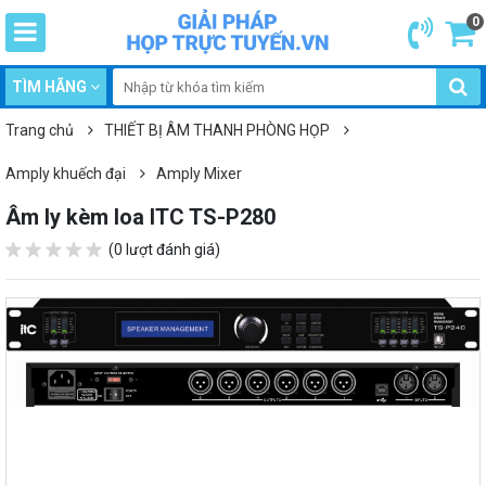
0
TÌM HÃNG
Trang chủ
THIẾT BỊ ÂM THANH PHÒNG HỌP
Amply khuếch đại
Amply Mixer
Âm ly kèm loa ITC TS-P280
(0 lượt đánh giá)