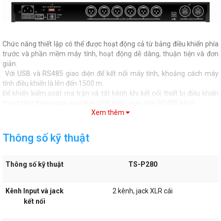
Chức năng thiết lập có thể được hoạt động cả từ bảng điều khiển phía
trước và phần mềm máy tính, hoạt động dễ dàng, thuận tiện và đơn
giản.
Với USB và RS485 giao diện để kết nối máy tính, khoảng cách máy
tính điều khiển là lên đến 1500 m.
Để khiển kiểm soát ma trận và tắt kênh khi kết nối thiết bị điều khiển
trung tâm thông qua giao diện USB hoặc giao diện RS485 kênh.
Xem thêm
Máy có thể lưu trữ 30 chương trình người dùng thiết lập.
Thông số kỹ thuật
II. Thông số kỹ thuật của âm ly kèm loa ITC TS-P280:
Thông số kỹ thuật
TS-P280
Kênh Input và jack
2 kênh, jack XLR cái
Thông số kỹ thuật
TS-P280
kết nối
Kênh Input và jack kết
2 kênh, jack XLR cái